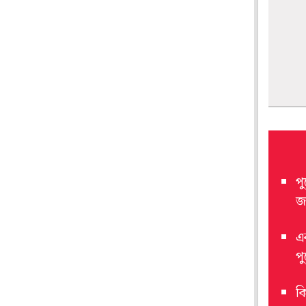
পু
জড
এ
প
কি