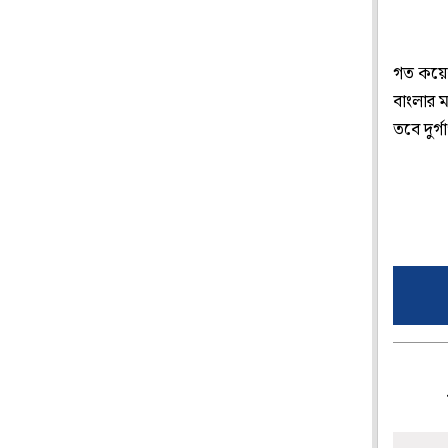
গত কয়েকব
বাংলার 
তবে দুর