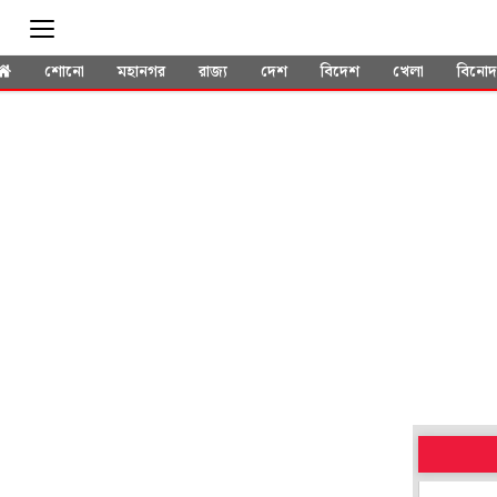
শোনো
মহানগর
রাজ্য
দেশ
বিদেশ
খেলা
বিনো