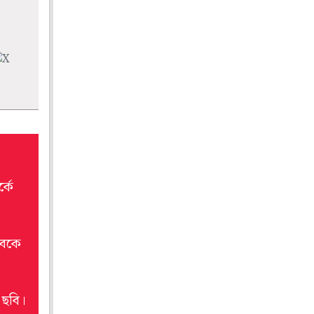
্কে
াবকে
 ছবি।