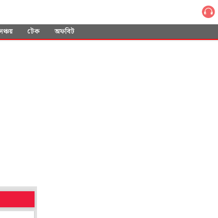
সঞ্চয়
টেক
অফবিট