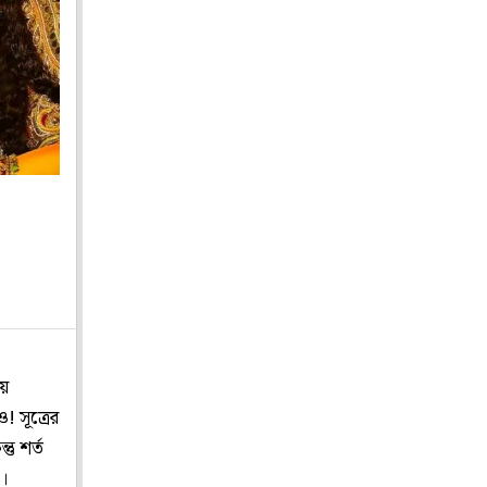
য়ে
! সূত্রের
তু শর্ত
ক।