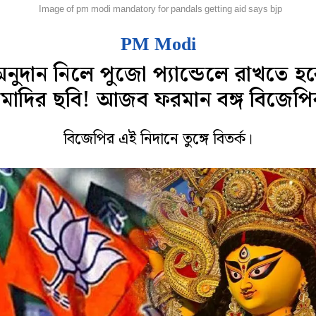
হানগর
Image of pm modi mandatory for pandals getting aid says bjp
PM Modi
নুদান নিলে পুজো প্যান্ডেলে রাখতে হ
মোদির ছবি! আজব ফরমান বঙ্গ বিজেপি
বিজেপির এই নিদানে তুঙ্গে বিতর্ক।