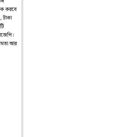
্গ
ঠিক করবে
, টাকা
য়টি
বিজেপি।
 মমতা আর