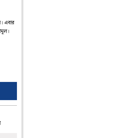
য়। এবার
ণমূল।
।
প