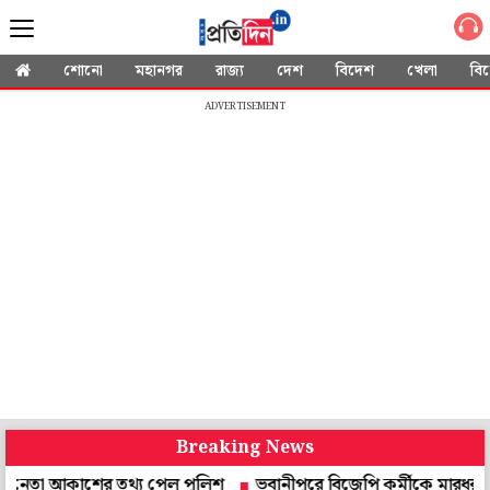
শোনো
মহানগর
রাজ্য
দেশ
বিদেশ
খেলা
বি
ADVERTISEMENT
Breaking News
া আকাশের তথ্য পেল পুলিশ
ভবানীপুরে বিজেপি কর্মীকে মারধর, মাকে শ্