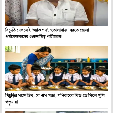
বিচ্যুতি দেখলেই ‘অ্যাকশন’, ‘তোলাবাজ’ ধরতে জেলা
পর্যবেক্ষকদের গুরুদায়িত্ব শমীকের!
খিচুড়ির সঙ্গে ডিম, বোনাস গজা, শনিবারের মিড-ডে মিলে খুশি
পড়ুয়ারা