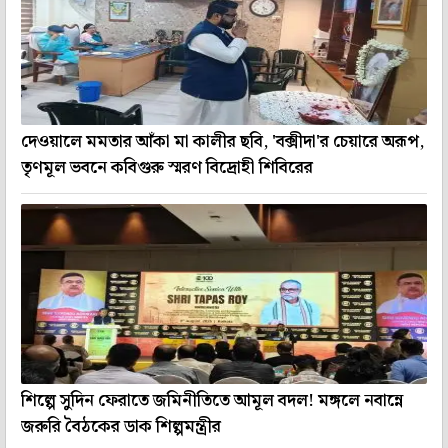
দেওয়ালে মমতার আঁকা মা কালীর ছবি, 'বক্সীদা'র চেয়ারে অরূপ,
তৃণমূল ভবনে কবিগুরু স্মরণ বিদ্রোহী শিবিরের
শিল্পে সুদিন ফেরাতে জমিনীতিতে আমূল বদল! মঙ্গলে নবান্নে
জরুরি বৈঠকের ডাক শিল্পমন্ত্রীর