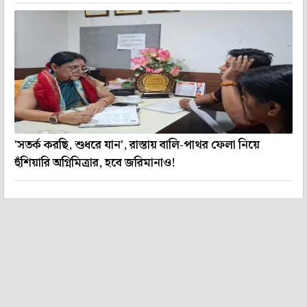
'সতর্ক করছি, শুধরে যান', রাস্তায় বালি-পাথর ফেলা নিয়ে
হুঁশিয়ারি অগ্নিমিত্রার, হবে জরিমানাও!