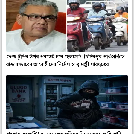
ফেজ টুপির উপর পরতেই হবে হেলমেট! খিদিরপুর-পার্কসার্কাস-
রাজাবাজারের আরোহীদের নির্দেশ স্বাস্থ্যমন্ত্রী শারদ্বতের