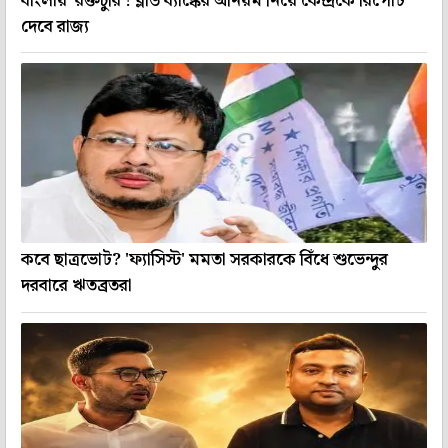
বাংলায় 'রক্তচুরি'! ব্লাড ব্যাঙ্কের অনিয়ম নিয়ে কেন্দ্রকে রিপোর্ট
দেবে রাজ্য
কবে ছাত্রভোট? 'ফ্যাসিস্ট' মমতা সরকারকে বিঁধে শুভেন্দুর
দরবারে ঋতব্রতরা