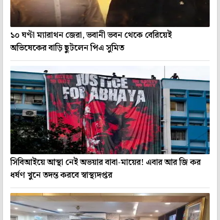
১০ ঘণ্টা ম্যারাথন জেরা, ভবানী ভবন থেকে বেরিয়েই
অভিষেকের বাড়ি ছুটলেন পিএ সুমিত
সিবিআইয়ে আস্থা নেই অভয়ার বাবা-মায়ের! এবার আর জি কর
ধর্ষণ খুনে তদন্ত করবে স্বাস্থ্যদপ্তর