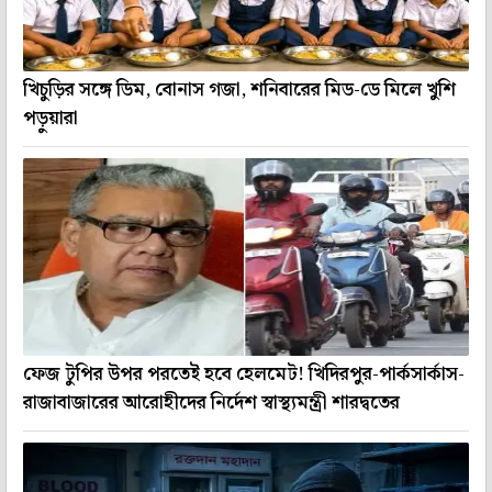
খিচুড়ির সঙ্গে ডিম, বোনাস গজা, শনিবারের মিড-ডে মিলে খুশি
পড়ুয়ারা
ফেজ টুপির উপর পরতেই হবে হেলমেট! খিদিরপুর-পার্কসার্কাস-
রাজাবাজারের আরোহীদের নির্দেশ স্বাস্থ্যমন্ত্রী শারদ্বতের