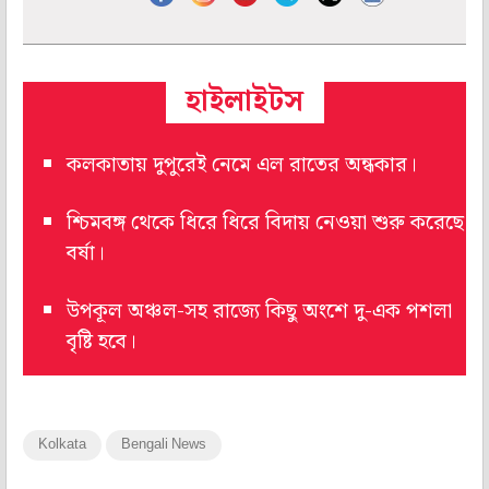
হাইলাইটস
কলকাতায় দুপুরেই নেমে এল রাতের অন্ধকার।
শ্চিমবঙ্গ থেকে ধিরে ধিরে বিদায় নেওয়া শুরু করেছে
বর্ষা।
উপকূল অঞ্চল-সহ রাজ্যে কিছু অংশে দু-এক পশলা
বৃষ্টি হবে।
Kolkata
Bengali News