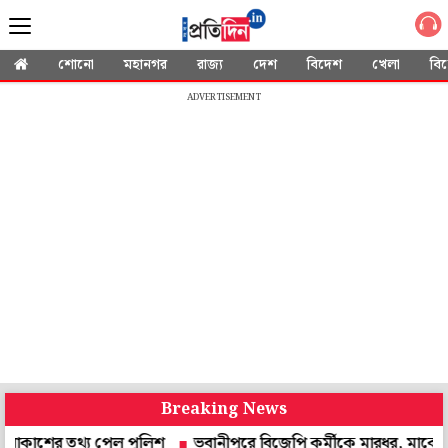
শোনো
মহানগর
রাজ্য
দেশ
বিদেশ
খেলা
বি
ADVERTISEMENT
Breaking News
র তথ্য পেল পুলিশ
ভবানীপুরে বিজেপি কর্মীকে মারধর, মাকে শ্লীলতাহা