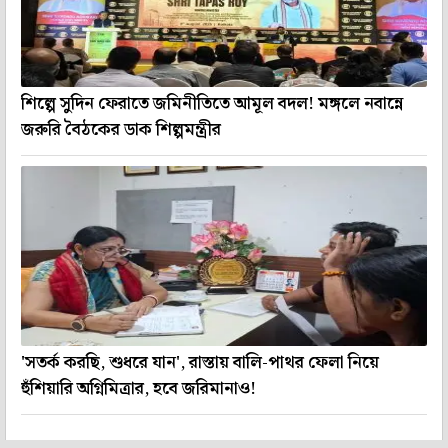
শিল্পে সুদিন ফেরাতে জমিনীতিতে আমূল বদল! মঙ্গলে নবান্নে
জরুরি বৈঠকের ডাক শিল্পমন্ত্রীর
'সতর্ক করছি, শুধরে যান', রাস্তায় বালি-পাথর ফেলা নিয়ে
হুঁশিয়ারি অগ্নিমিত্রার, হবে জরিমানাও!