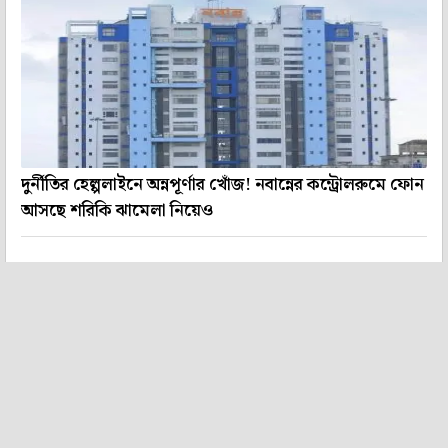
দুর্নীতির হেল্পলাইনে অন্নপূর্ণার খোঁজ! নবান্নের কন্ট্রোলরুমে ফোন
আসছে শরিকি ঝামেলা নিয়েও