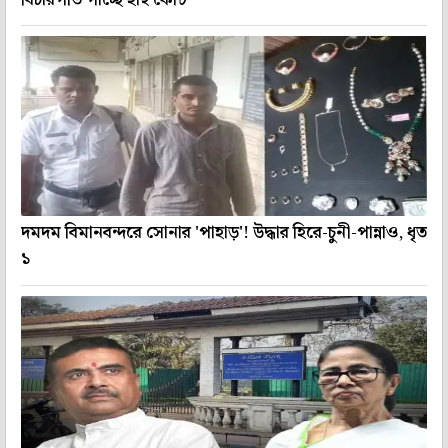
বিচারপতি পাচ্ছে হাই কোর্ট
দমদম বিমানবন্দরে সোনার 'পাহাড়'! উদ্ধার হিরে-চুনী-পান্নাও, ধৃত
১