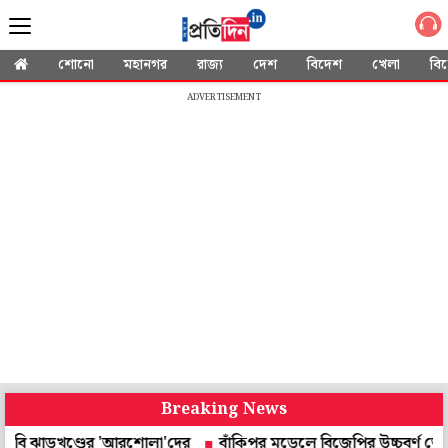
শোনো
মহানগর
রাজ্য
দেশ
বিদেশ
খেলা
বি
ADVERTISEMENT
Breaking News
 ঝাড়খণ্ডের 'আরশোলা'দের
বাঁকিপুর মডেলে বিজেপির উচ্চবর্ণ ভোটব্যাঙ্কে থা