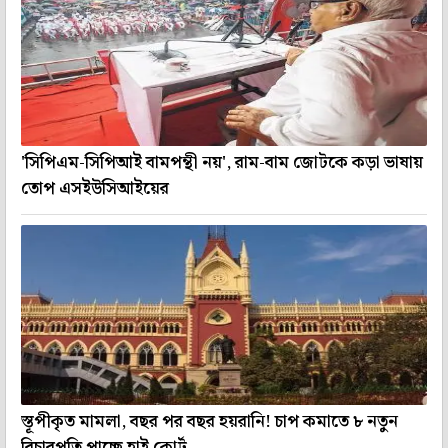
'সিপিএম-সিপিআই বামপন্থী নয়', রাম-বাম জোটকে কড়া ভাষায়
তোপ এসইউসিআইয়ের
স্তূপীকৃত মামলা, বছর পর বছর হয়রানি! চাপ কমাতে ৮ নতুন