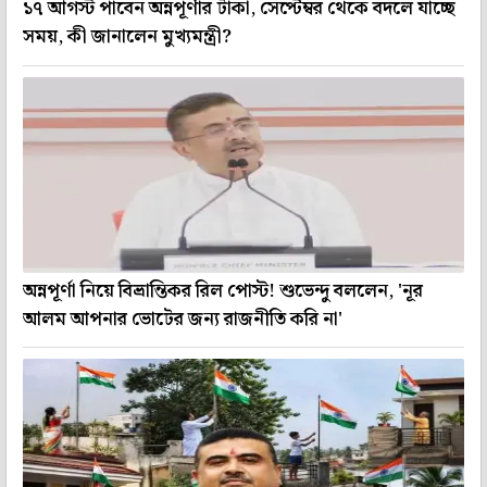
১৭ আগস্ট পাবেন অন্নপূর্ণার টাকা, সেপ্টেম্বর থেকে বদলে যাচ্ছে
সময়, কী জানালেন মুখ্যমন্ত্রী?
অন্নপূর্ণা নিয়ে বিভ্রান্তিকর রিল পোস্ট! শুভেন্দু বললেন, 'নূর
আলম আপনার ভোটের জন্য রাজনীতি করি না'