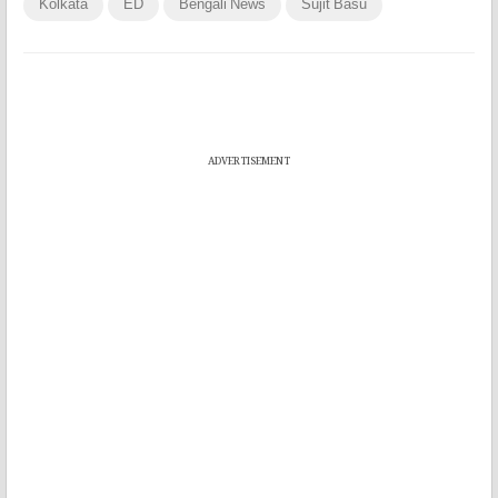
Kolkata
ED
Bengali News
Sujit Basu
ADVERTISEMENT