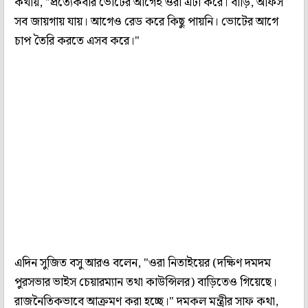
কথায়, "প্রত্যেকবার ভোটের আগেই ওরা এটা করে। বাড়ি, অফিস
সব জায়গায় যায়। আগেও রেড করে কিছু পায়নি। ভোটের আগে
চাপ তৈরি করতে এসব করে।"
এদিন সুজিত বসু আরও বলেন, "ওরা নিতাইয়ের (দক্ষিণ দমদম
পুরসভার ভাইস চেয়ারম্যান তথা কাউন্সিলর) বাড়িতেও গিয়েছে।
রাজনৈতিকভাবে আক্রমণ করা হচ্ছে।" দমকল মন্ত্রীর সাফ কথা,