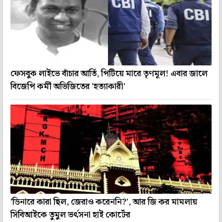
ফেসবুক লাইভে বাঁচার আর্তি, পিটিয়ে মারে তৃণমূল! এবার জালে
বিজেপি কর্মী অভিজিতের 'হত্যাকারী'
'ডিনারে কারা ছিল, জেরাও করেননি?', আর জি কর মামলায়
সিবিআইকে তুমুল ভর্ৎসনা হাই কোর্টের