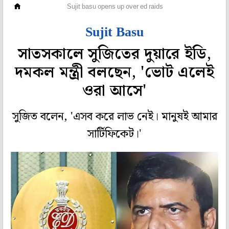
মহানগর
Sujit basu opens up over ed raids
Sujit Basu
সাতসকালে সুজিতের দুয়ারে ইডি,
দমকল মন্ত্রী বলছেন, 'ভোট এলেই
ওরা আসে'
সুজিত বলেন, 'এসব করে লাভ নেই। মানুষই আমার
সার্টিফিকেট।'