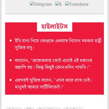
হাইলাইটস
ইডি হানা নিয়ে কেন্দ্রকে একহাত নিলেন দমকল মন্ত্রী
সুজিত বসু।
বললেন, "প্রত্যেকবার ভোট এলেই এই ধরনের
তল্লাশি হয়। কিন্তু কিছুই কোনওদিন পায়নি।"
এরপরই সুজিত বলেন, "এসব করে লাভ নেই।
মানুষই আমার সার্টিফিকেট।"