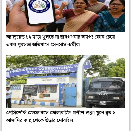
অ্যান্ড্রয়েড ১২ ছাড়া খুলছে না জনগণনার অ্যাপ! ফোন চেয়ে
এবার পুরসভা অভিযানে সেনসাস কর্মীরা
প্রেসিডেন্সি জেলে বসে তোলাবাজি! মণীশ শুক্লা খুনে ধৃত ২
আসামির কাছ থেকে উদ্ধার মোবাইল