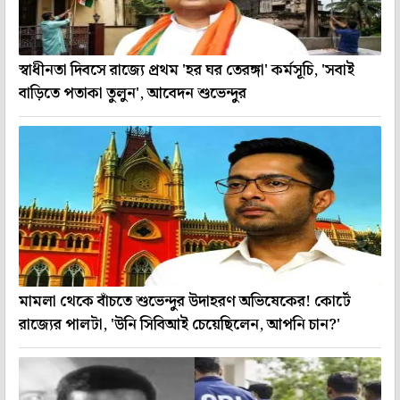
স্বাধীনতা দিবসে রাজ্যে প্রথম 'হর ঘর তেরঙ্গা' কর্মসূচি, 'সবাই
বাড়িতে পতাকা তুলুন', আবেদন শুভেন্দুর
মামলা থেকে বাঁচতে শুভেন্দুর উদাহরণ অভিষেকের! কোর্টে
রাজ্যের পালটা, 'উনি সিবিআই চেয়েছিলেন, আপনি চান?'