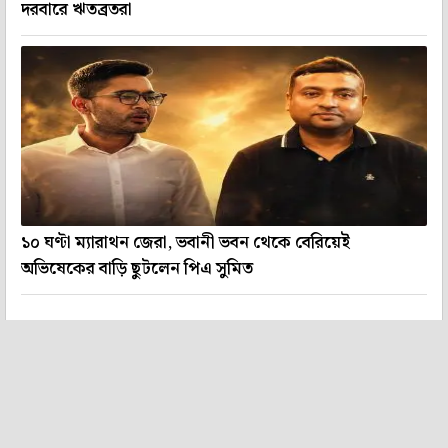
দরবারে ঋতব্রতরা
১০ ঘণ্টা ম্যারাথন জেরা, ভবানী ভবন থেকে বেরিয়েই
অভিষেকের বাড়ি ছুটলেন পিএ সুমিত