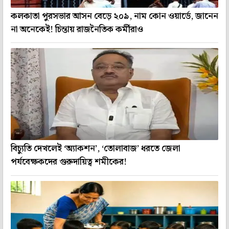
কলকাতা পুরসভার আসন বেড়ে ২০৯, নাম কোন ওয়ার্ডে, জানেন
না অনেকেই! চিন্তায় রাজনৈতিক কর্মীরাও
বিচ্যুতি দেখলেই ‘অ্যাকশন’, ‘তোলাবাজ’ ধরতে জেলা
পর্যবেক্ষকদের গুরুদায়িত্ব শমীকের!