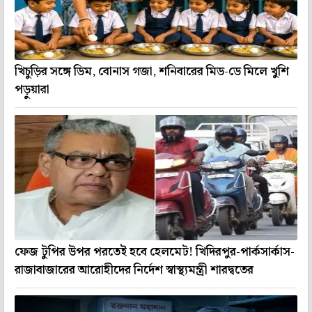
খিচুড়ির সঙ্গে ডিম, বোনাস গজা, শনিবারের মিড-ডে মিলে খুশি
পড়ুয়ারা
ফেজ টুপির উপর পরতেই হবে হেলমেট! খিদিরপুর-পার্কসার্কাস-
রাজাবাজারের আরোহীদের নির্দেশ স্বাস্থ্যমন্ত্রী শারদ্বতের