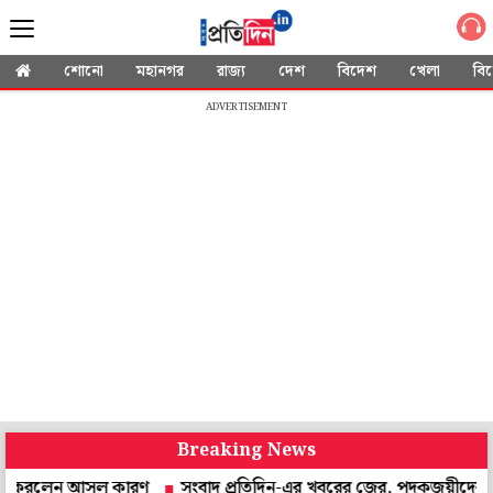
শোনো
মহানগর
রাজ্য
দেশ
বিদেশ
খেলা
বি
ADVERTISEMENT
Breaking News
রলেন আসল কারণ
সংবাদ প্রতিদিন-এর খবরের জের, পদকজয়ীদের সংবর্ধনা দ