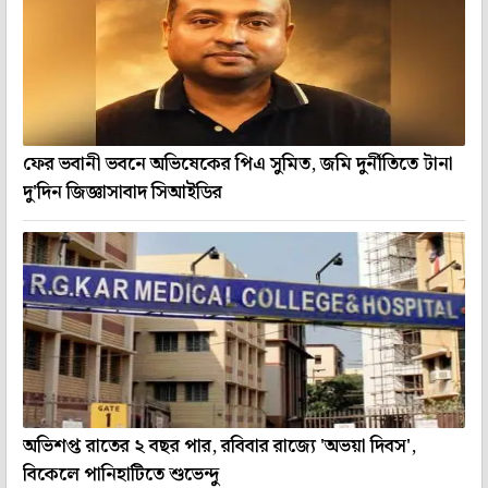
ফের ভবানী ভবনে অভিষেকের পিএ সুমিত, জমি দুর্নীতিতে টানা
দু'দিন জিজ্ঞাসাবাদ সিআইডির
অভিশপ্ত রাতের ২ বছর পার, রবিবার রাজ্যে 'অভয়া দিবস',
বিকেলে পানিহাটিতে শুভেন্দু