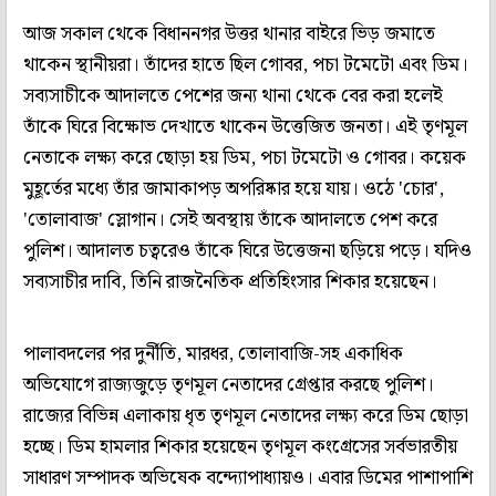
আজ সকাল থেকে বিধাননগর উত্তর থানার বাইরে ভিড় জমাতে
থাকেন স্থানীয়রা। তাঁদের হাতে ছিল গোবর, পচা টমেটো এবং ডিম।
সব্যসাচীকে আদালতে পেশের জন্য থানা থেকে বের করা হলেই
তাঁকে ঘিরে বিক্ষোভ দেখাতে থাকেন উত্তেজিত জনতা। এই তৃণমূল
নেতাকে লক্ষ্য করে ছোড়া হয় ডিম, পচা টমেটো ও গোবর। কয়েক
মুহূর্তের মধ্যে তাঁর জামাকাপড় অপরিষ্কার হয়ে যায়। ওঠে 'চোর',
'তোলাবাজ' স্লোগান। সেই অবস্থায় তাঁকে আদালতে পেশ করে
পুলিশ। আদালত চত্বরেও তাঁকে ঘিরে উত্তেজনা ছড়িয়ে পড়ে। যদিও
সব্যসাচীর দাবি, তিনি রাজনৈতিক প্রতিহিংসার শিকার হয়েছেন।
পালাবদলের পর দুর্নীতি, মারধর, তোলাবাজি-সহ একাধিক
অভিযোগে রাজ্যজুড়ে তৃণমূল নেতাদের গ্রেপ্তার করছে পুলিশ।
রাজ্যের বিভিন্ন এলাকায় ধৃত তৃণমূল নেতাদের লক্ষ্য করে ডিম ছোড়া
হচ্ছে। ডিম হামলার শিকার হয়েছেন তৃণমূল কংগ্রেসের সর্বভারতীয়
সাধারণ সম্পাদক অভিষেক বন্দ্যোপাধ্যায়ও। এবার ডিমের পাশাপাশি