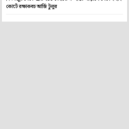
কোর্টে রক্ষাকবচ আর্জি টুলুর