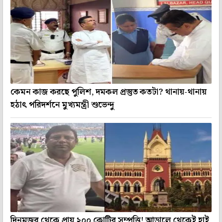
কেমন কাজ করছে পুলিশ, দমকল প্রস্তুত কতটা? থানায়-থানায়
হঠাৎ পরিদর্শনে মুখ্যমন্ত্রী শুভেন্দু
দিনমজুর থেকে প্রায় ২০০ কোটির সম্পত্তি! আড়ালে থেকেই হাই