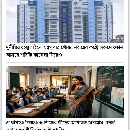
দুর্নীতির হেল্পলাইনে অন্নপূর্ণার খোঁজ! নবান্নের কন্ট্রোলরুমে ফোন
আসছে শরিকি ঝামেলা নিয়েও
প্রাথমিকে শিক্ষক ও শিক্ষাকর্মীদের আপাতত ‘সারপ্লাস’ বদলি