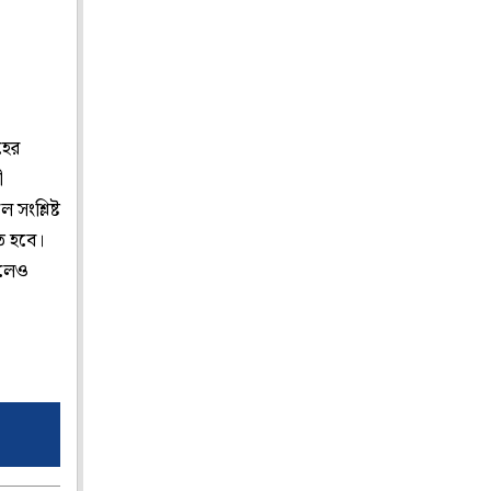
হের
ী
সংশ্লিষ্ট
ে হবে।
হলেও