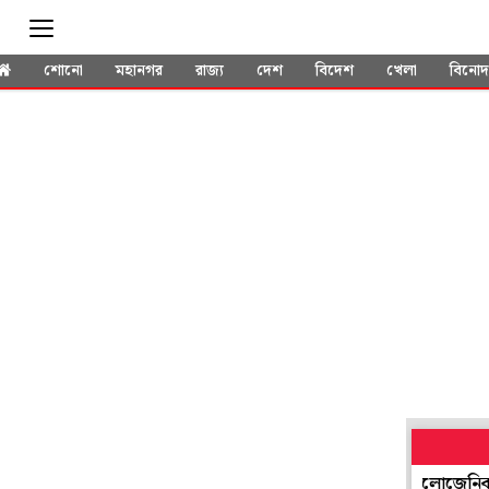
শোনো
মহানগর
রাজ্য
দেশ
বিদেশ
খেলা
বিনো
হাঁটুর ক্ষয়জনিত ব্যথায় নতুন দিশা: PRP-এর পরে অ্যালোজেনিক স্টেম