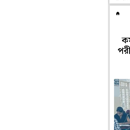
ম
কর
পরী