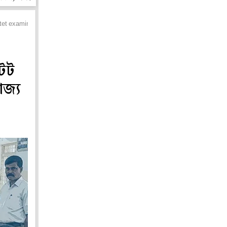
tet examination
টেট
াজ্য