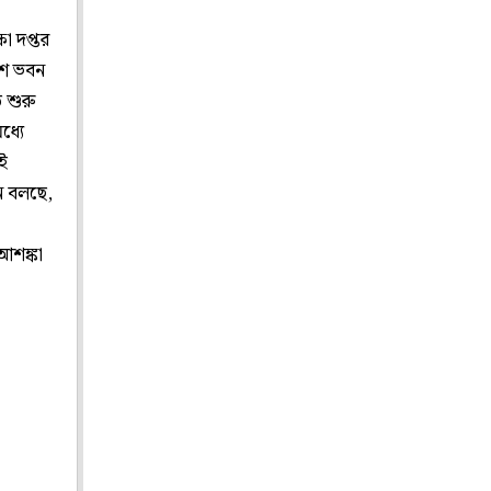
ষা দপ্তর
কাশ ভবন
ি শুরু
ধ্যে
এই
ন বলছে,
আশঙ্কা