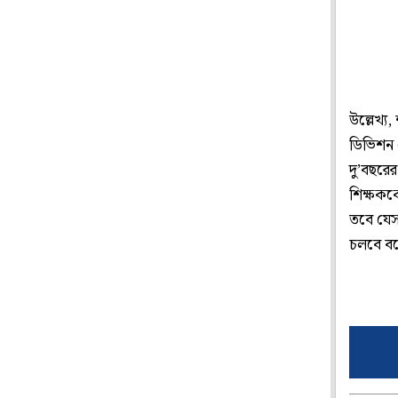
উল্লেখ্য
ডিভিশন 
দু’বছরের
শিক্ষকক
তবে যেসব
চলবে বলে