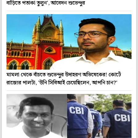
বাড়িতে পতাকা তুলুন', আবেদন শুভেন্দুর
মামলা থেকে বাঁচতে শুভেন্দুর উদাহরণ অভিষেকের! কোর্টে
রাজ্যের পালটা, 'উনি সিবিআই চেয়েছিলেন, আপনি চান?'