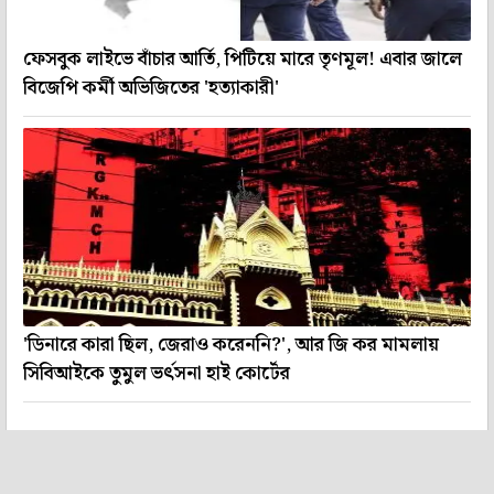
ফেসবুক লাইভে বাঁচার আর্তি, পিটিয়ে মারে তৃণমূল! এবার জালে
বিজেপি কর্মী অভিজিতের 'হত্যাকারী'
'ডিনারে কারা ছিল, জেরাও করেননি?', আর জি কর মামলায়
সিবিআইকে তুমুল ভর্ৎসনা হাই কোর্টের