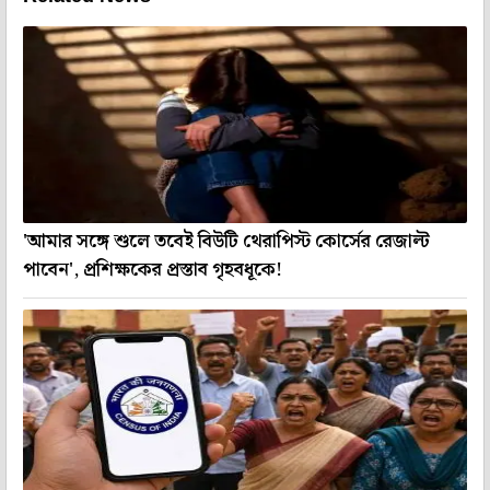
'আমার সঙ্গে শুলে তবেই বিউটি থেরাপিস্ট কোর্সের রেজাল্ট
পাবেন', প্রশিক্ষকের প্রস্তাব গৃহবধূকে!