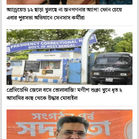
অ্যান্ড্রয়েড ১২ ছাড়া খুলছে না জনগণনার অ্যাপ! ফোন চেয়ে
এবার পুরসভা অভিযানে সেনসাস কর্মীরা
প্রেসিডেন্সি জেলে বসে তোলাবাজি! মণীশ শুক্লা খুনে ধৃত ২
আসামির কাছ থেকে উদ্ধার মোবাইল