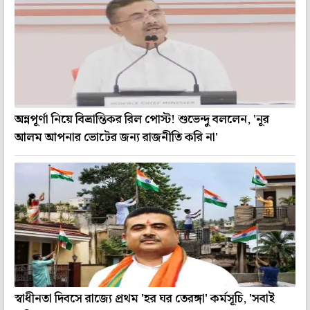
অন্নপূর্ণা নিয়ে বিভ্রান্তিকর রিল পোস্ট! শুভেন্দু বললেন, 'নূর
আলম আপনার ভোটের জন্য রাজনীতি করি না'
স্বাধীনতা দিবসে রাজ্যে প্রথম 'হর ঘর তেরঙ্গা' কর্মসূচি, 'সবাই