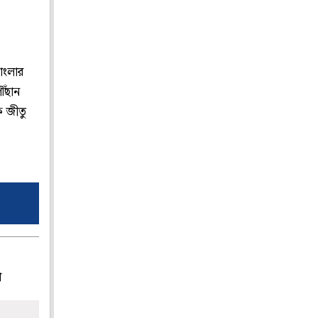
বাংলার
ৌঁছান
ে জীতু
প