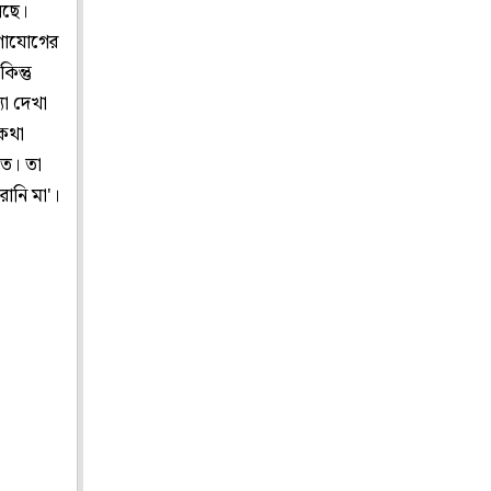
লেছে।
োগাযোগের
িন্তু
যা দেখা
 কথা
ড়ত। তা
ানি মা'।