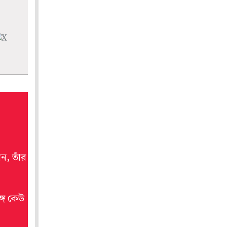
ন, তাঁর
গে কেউ