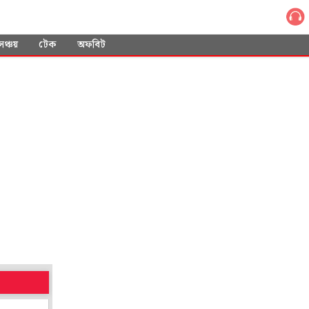
সঞ্চয়
টেক
অফবিট