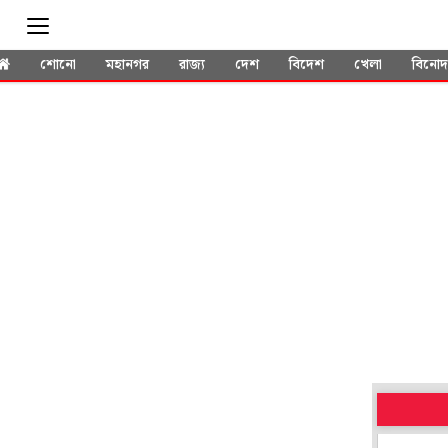
শোনো
মহানগর
রাজ্য
দেশ
বিদেশ
খেলা
বিনো