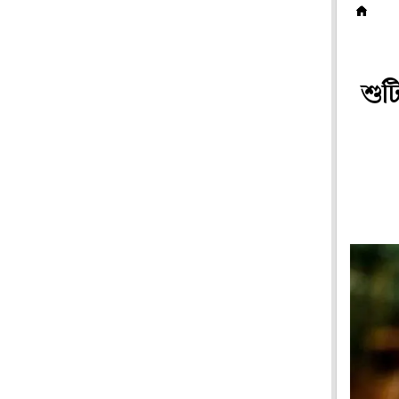
টে
শু