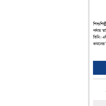
শিশুশিল্
পর্দায় '
তিনি। এই
কমলের 