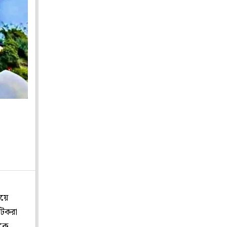
রয়ে
্যটকরা
েকে