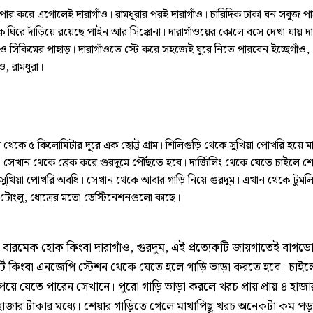
 পার করে এগোলেই দারাগাঁও। রামধুরার পরই দারাগাঁও। চারিদিক ঢাকা ঘন সবুজ পা
কে ঘিরে দাঁড়িয়ে রয়েছে পাইন আর সিঙ্কোনা। দারাগাঁওয়ের কোলে বসে দেখা যায় দার
 ও সিকিমের পাহাড়। দারাগাঁওতে স্টে করে সহজেই ঘুরে নিতে পারবেন ইচ্ছেগাঁও,
ও, রামধুরা।
ন থেকে ৫ কিলোমিটার দূরে এক ছোট্ট গ্রাম। শিলিগুড়ি থেকে সুখিয়া পোখরি হয়ে ম
 সেখান থেকে ব্রেক করে গুরদুমে পৌঁছতে হবে। দার্জিলিং থেকে যেতে চাইলে শে
সুখিয়া পোখরি অবধি। সেখান থেকে আবার গাড়ি নিয়ে গুরদুম। এখান থেকে টুমলি
, টোংলু, ধোত্রের মতো ডেস্টিনেশনগুলো কাছে।
বারমেক হোক কিংবা দারাগাঁও, গুরদুম, এই প্রত্যেকটি জায়গাতেই বাগড
্ট কিংবা এনজেপি স্টেশন থেকে যেতে হলে গাড়ি ভাড়া করতে হবে। চাইল
েয়ে যেতে পারেন সেখানে। পুরো গাড়ি ভাড়া করলে খরচ প্রায় প্রায় ৪ হাজ
 হাজার টাকার মধ্যে। শেয়ার গাড়িতে গেলে মাথাপিছু খরচ অনেকটা কম পড