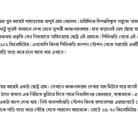
য়ের খুব কাছেই পাহাড়ঘেরা অপূর্ব গ্রাম কোলবং। চারিদিকে দিগন্তবিস্তৃত সবুজে সাজ
কটু দূরেই তাকালে দেখা মেলে সুন্দরী কাঞ্চনজঙ্ঘার। হাত বাড়ালেই মেঘ ছোঁয়া 
ককথায় প্রকৃতি যেন নিজহাতে সাজিয়েছে ছোট্ট এই গ্রামকে। শিলিগুড়ি থেকে এই গ
্রায় ১০২ কিলোমিটার। এনজেপি কিংবা শিলিগুড়ি জংশন স্টেশন থেকে সরাসরি একটি 
 গাড়ি ভাড়া করে চলে আসা যায় এখানে।
য়ের কাছেই একটা ছোট্ট গ্রাম। যেখানে কাঞ্চনজঙ্ঘা দেখার সাধ মিটবে ঘরে বসেই
ঠান্ডা বাতাস এক নিমিষে ভুলিয়ে দিতে পারে নিত্যদিনের কোলাহল, ব্যস্ততাকে। 
একটা অংশ দেখা যায়। নিউ জলপাইগুড়ি স্টেশন কিংবা বাগডোগরা এয়ারপোর্টে 
কে গাড়ি ভাড়া করে পৌঁছে যেতে পারবেন বারমেকে। মোটে ৬৫-৭০ কিলোমিটার