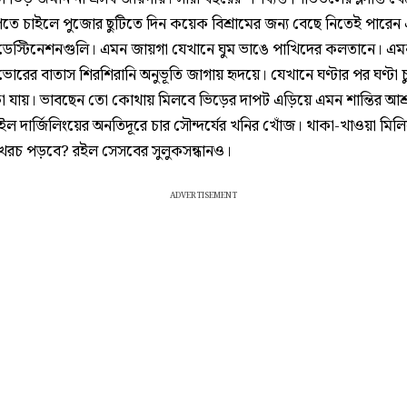
েতে চাইলে পুজোর ছুটিতে দিন কয়েক বিশ্রামের জন্য বেছে নিতেই পারেন
েস্টিনেশনগুলি। এমন জায়গা যেখানে ঘুম ভাঙে পাখিদের কলতানে। এম
োরের বাতাস শিরশিরানি অনুভূতি জাগায় হৃদয়ে। যেখানে ঘণ্টার পর ঘণ্টা 
া যায়। ভাবছেন তো কোথায় মিলবে ভিড়ের দাপট এড়িয়ে এমন শান্তির আশ
ইল দার্জিলিংয়ের অনতিদূরে চার সৌন্দর্যের খনির খোঁজ। থাকা-খাওয়া মিল
রচ পড়বে? রইল সেসবের সুলুকসন্ধানও।
ADVERTISEMENT