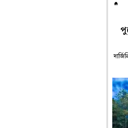
ট
পু
দার্জ