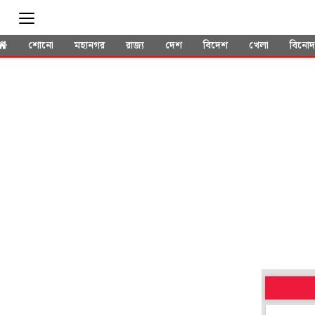
শোনো
মহানগর
রাজ্য
দেশ
বিদেশ
খেলা
বিনো