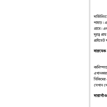
দার্জিলিং
পাহাড়। এ
গ্রামে। এ
দূরত্ব প
প্রাইভেট
বারমেক
কালিম্পং
এখানকার 
সিকিমের 
সেখান থে
দারাগাঁও