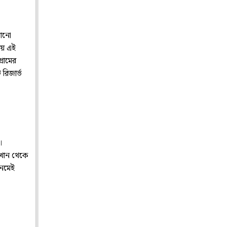
ানো
যায় এই
্ৰামের
রিজার্ভ
।
এখান থেকে
নেমেই
।