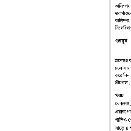
কালিম্পং
দারাগাঁও
কালিম্পং
সিলেরিগাঁ
গুরদুম
মানেভঞ্জ
চলে যান।
করে নিন 
শ্রীখোলা
খরচ
কোলবং, 
এয়ারপোর
গাড়িও প
সাড়ে ৪