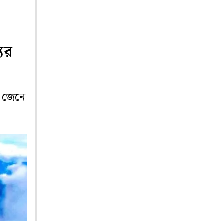
যুর
ট জেনে