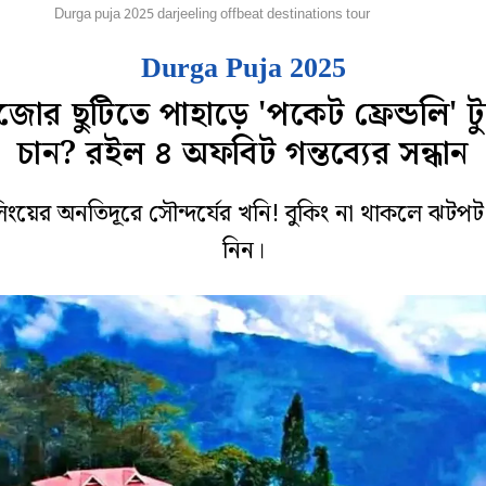
োটো
Durga puja 2025 darjeeling offbeat destinations tour
Durga Puja 2025
জোর ছুটিতে পাহাড়ে 'পকেট ফ্রেন্ডলি' ট্
চান? রইল ৪ অফবিট গন্তব্যের সন্ধান
িলিংয়ের অনতিদূরে সৌন্দর্যের খনি! বুকিং না থাকলে ঝটপ
নিন।