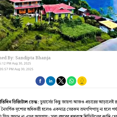
hed By: Sandipta Bhanja
5:12 PM Aug 30, 2025
05:57 PM Aug 30, 2025
্রতিদিন ডিজিটাল ডেস্ক:
ডুয়ার্সের কিছু জায়গা আজও প্রচারের আড়ালেই 
নৈসর্গিক দৃশ্যের অধিকারী হলেও একমাত্র সেরকম ভ্রমণপিপাসু না হলে পর
 ভিড় জমান না এসব জায়গায়। সারা বছরের শশব্যস্ত শিডিউলের ক্লান্তি থ