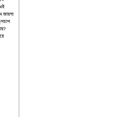
 এই
ন জায়গা
চুপচাপ
্রয়?
িয়ে