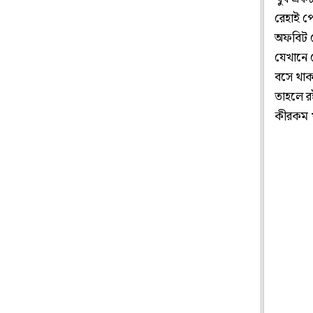
রেহাই প
অফবিট ড
যেখানে ভ
বসে থাক
তাহলে র
কীরকম খ