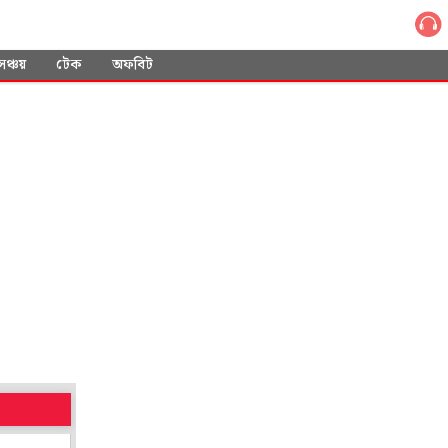
সঞ্চয়
টেক
অফবিট