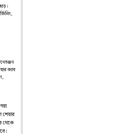
হাড়।
্জিলিং,
ানেভঞ্জন
য়ার ক্যাব
ং,
োগরা
ে শেয়ার
ার থেকে
়বে।