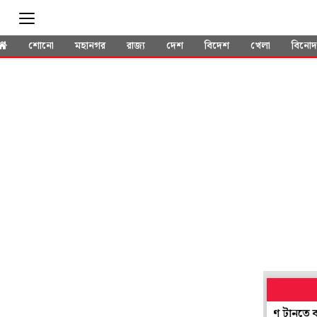
শোনো
মহানগর
রাজ্য
দেশ
বিদেশ
খেলা
বিনো
থেকে শিক্ষা নিয়ে এবার অনলাইনে ডিসিআর, দুর্নীতিতে রাশ টানতে বড় পদক্ষে