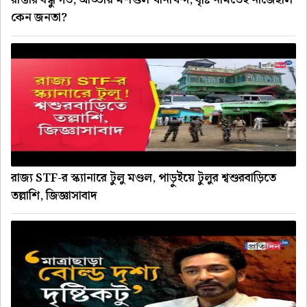
রাস্তার বন্ধু গর্ত, আড্ডায় মশগুল খানাখন্দ, বৃষ্টি নামতেই নাজেহাল
কেন জনতা?
রাজ্য STF-র স্ক্যানারে টুলু মণ্ডল, পাড়ুইয়ে টুলুর শ্বশুরবাড়িতে
তল্লাশি, জিজ্ঞাসাবাদ