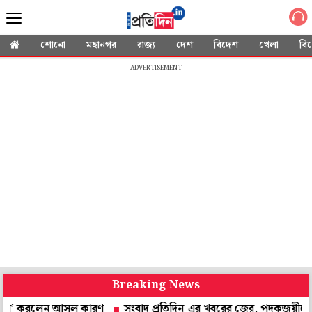
শোনো
মহানগর
রাজ্য
দেশ
বিদেশ
খেলা
বি
ADVERTISEMENT
Breaking News
স’ করলেন আসল কারণ
সংবাদ প্রতিদিন-এর খবরের জের, পদকজয়ীদের সংবর্ধ