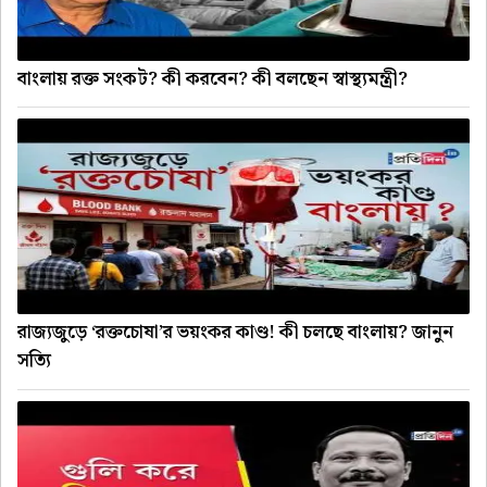
বাংলায় রক্ত সংকট? কী করবেন? কী বলছেন স্বাস্থ্যমন্ত্রী?
রাজ্যজুড়ে ‘রক্তচোষা’র ভয়ংকর কাণ্ড! কী চলছে বাংলায়? জানুন
সত্যি