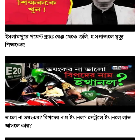
ইসলামপুরে পয়েন্ট ব্ল্যাঙ্ক রেঞ্জ থেকে গুলি, হাসপাতালে মৃত্যু
শিক্ষকের!
ভালো না ভয়ংকর? বিপদের নাম ইথানল? পেট্রলে ইথানলে লাভ
আসলে কার?