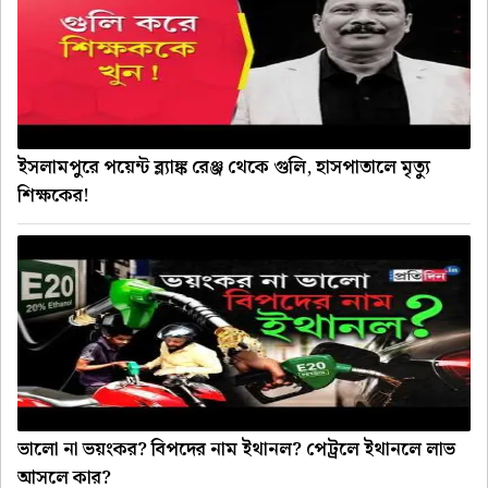
ইসলামপুরে পয়েন্ট ব্ল্যাঙ্ক রেঞ্জ থেকে গুলি, হাসপাতালে মৃত্যু
শিক্ষকের!
ভালো না ভয়ংকর? বিপদের নাম ইথানল? পেট্রলে ইথানলে লাভ
আসলে কার?