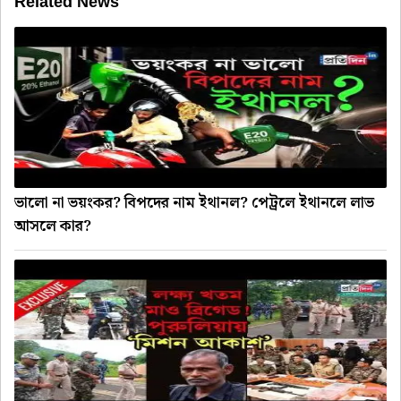
Related News
ভালো না ভয়ংকর? বিপদের নাম ইথানল? পেট্রলে ইথানলে লাভ
আসলে কার?