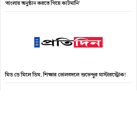
‘বাংলায় অনুষ্ঠান করতে গিয়ে কাটমানি’
মিড ডে মিলে ডিম, শিক্ষার ভোলবদলে শুভেন্দুর মাস্টারস্ট্রোক!