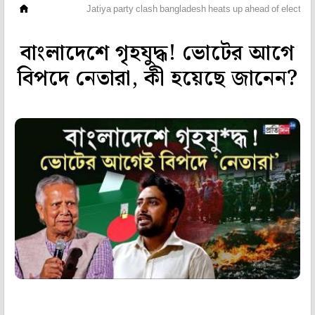
ভিডিও
Jatiya party clash bangladesh heats up ahead of elections
বাংলাদেশে গৃহযুদ্ধ! ভোটের আগে
বিপদে নেতারা, কী হয়েছে জানেন?