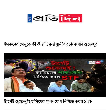
ইসকনের মেনুতে কী কী? ডিম-রাঁধুনি বিতর্কে জবাব শুভেন্দুর
টার্গেট শুভেন্দুই! হামিমের পাক-যোগ নিশ্চিত করল STF