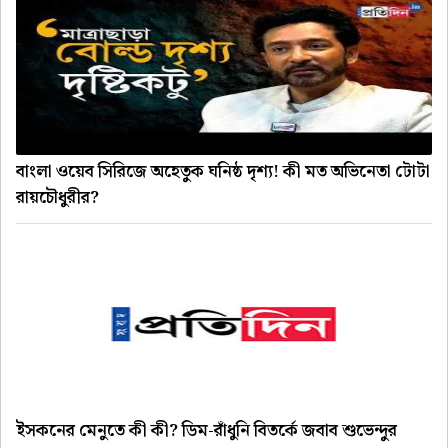
বাংলা ওয়েব সিরিজে অহেতুক ঘনিষ্ঠ দৃশ্য! কী মত অভিনেতা টোটা
রায়চৌধুরীর?
ইসকনের মেনুতে কী কী? ডিম-রাঁধুনি বিতর্কে জবাব শুভেন্দুর