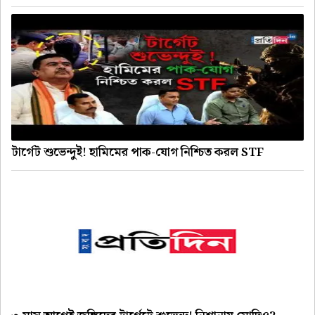
টার্গেট শুভেন্দুই! হামিমের পাক-যোগ নিশ্চিত করল STF