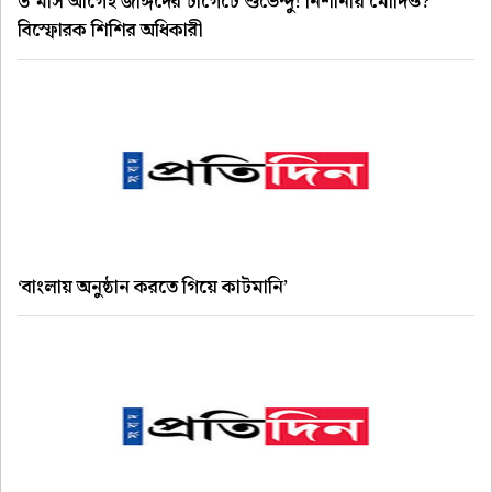
৩ মাস আগেই জঙ্গিদের টার্গেটে শুভেন্দু! নিশানায় মোদিও?
বিস্ফোরক শিশির অধিকারী
‘বাংলায় অনুষ্ঠান করতে গিয়ে কাটমানি’