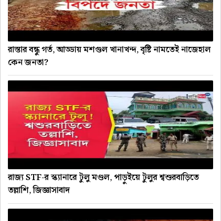
রাস্তার বন্ধু গর্ত, আড্ডায় মশগুল খানাখন্দ, বৃষ্টি নামতেই নাজেহাল
কেন জনতা?
রাজ্য STF-র স্ক্যানারে টুলু মণ্ডল, পাড়ুইয়ে টুলুর শ্বশুরবাড়িতে
তল্লাশি, জিজ্ঞাসাবাদ