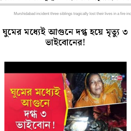
িডিও
Murshidabad incident three siblings tragically lost their lives in a fire 
ঘুমের মধ্যেই আগুনে দগ্ধ হয়ে মৃত্যু ৩
ভাইবোনের!