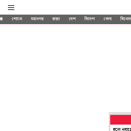
শোনো
মহানগর
রাজ্য
দেশ
বিদেশ
খেলা
বিনো
শিল্পে সুদিন ফেরাতে জমিনীতিতে আমূল বদল! মঙ্গলে নবান্নে জরুরি বৈ