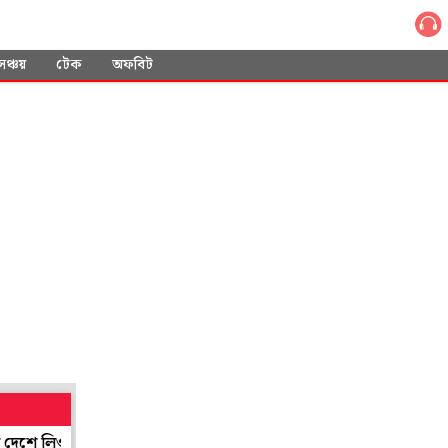
সঞ্চয়
টেক
অফবিট
িওনেল মেসির বাবা
জোড়া ফলায় বিদ্ধ বাংলা, বঙ্গোপসাগরে ঘনাচ্ছে নিম