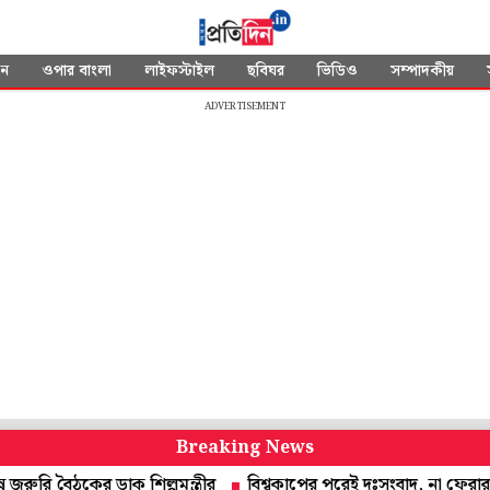
দন
ওপার বাংলা
লাইফস্টাইল
ছবিঘর
ভিডিও
সম্পাদকীয়
ADVERTISEMENT
Breaking News
ঠকের ডাক শিল্পমন্ত্রীর
বিশ্বকাপের পরেই দুঃসংবাদ, না ফেরার দেশে ল