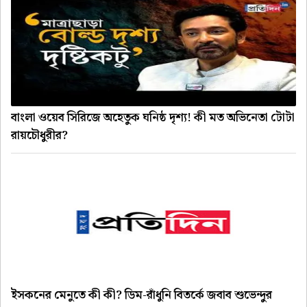
বাংলা ওয়েব সিরিজে অহেতুক ঘনিষ্ঠ দৃশ্য! কী মত অভিনেতা টোটা
রায়চৌধুরীর?
ইসকনের মেনুতে কী কী? ডিম-রাঁধুনি বিতর্কে জবাব শুভেন্দুর