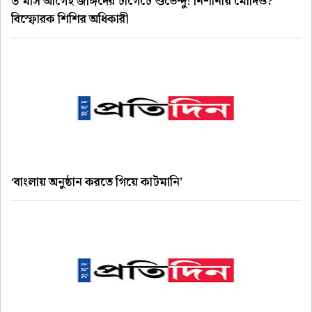
৩ মাস আগেই জঙ্গিদের টার্গেটে শুভেন্দু! নিশানায় মোদিও?
বিস্ফোরক শিশির অধিকারী
‘বাংলায় অনুষ্ঠান করতে গিয়ে কাটমানি’