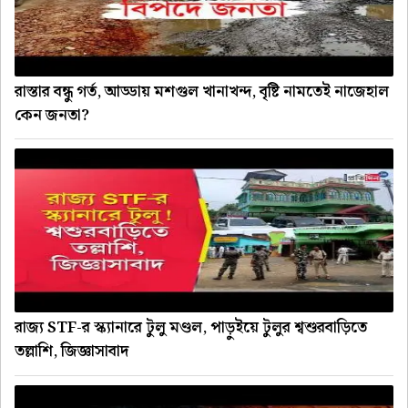
রাস্তার বন্ধু গর্ত, আড্ডায় মশগুল খানাখন্দ, বৃষ্টি নামতেই নাজেহাল
কেন জনতা?
রাজ্য STF-র স্ক্যানারে টুলু মণ্ডল, পাড়ুইয়ে টুলুর শ্বশুরবাড়িতে
তল্লাশি, জিজ্ঞাসাবাদ