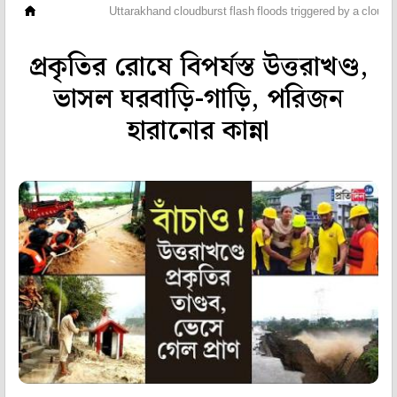
ভিডিও
Uttarakhand cloudburst flash floods triggered by a clou
প্রকৃতির রোষে বিপর্যস্ত উত্তরাখণ্ড,
ভাসল ঘরবাড়ি-গাড়ি, পরিজন
হারানোর কান্না