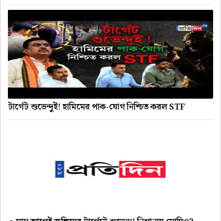
টার্গেট শুভেন্দুই! হামিমের পাক-যোগ নিশ্চিত করল STF