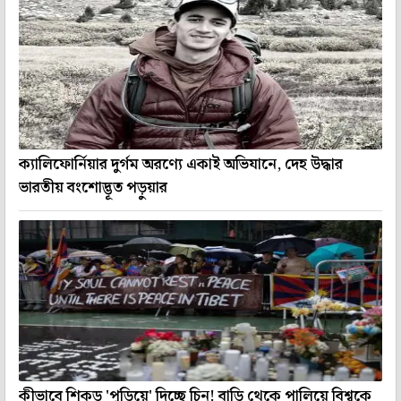
ক্যালিফোর্নিয়ার দুর্গম অরণ্যে একাই অভিযানে, দেহ উদ্ধার
ভারতীয় বংশোদ্ভূত পড়ুয়ার
কীভাবে শিকড় 'পুড়িয়ে' দিচ্ছে চিন! বাড়ি থেকে পালিয়ে বিশ্বকে