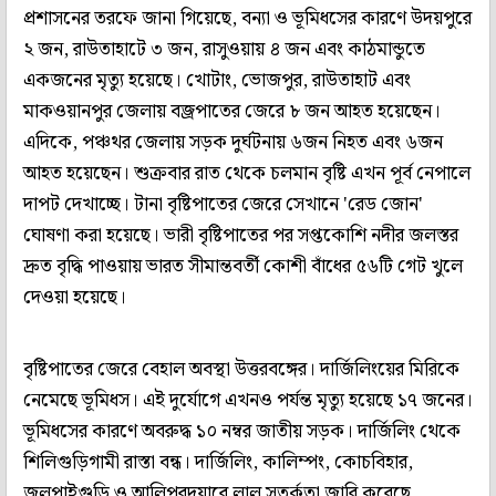
প্রশাসনের তরফে জানা গিয়েছে, বন্যা ও ভূমিধসের কারণে উদয়পুরে
২ জন, রাউতাহাটে ৩ জন, রাসুওয়ায় ৪ জন এবং কাঠমান্ডুতে
একজনের মৃত্যু হয়েছে। খোটাং, ভোজপুর, রাউতাহাট এবং
মাকওয়ানপুর জেলায় বজ্রপাতের জেরে ৮ জন আহত হয়েছেন।
এদিকে, পঞ্চথর জেলায় সড়ক দুর্ঘটনায় ৬জন নিহত এবং ৬জন
আহত হয়েছেন। শুক্রবার রাত থেকে চলমান বৃষ্টি এখন পূর্ব নেপালে
দাপট দেখাচ্ছে। টানা বৃষ্টিপাতের জেরে সেখানে 'রেড জোন'
ঘোষণা করা হয়েছে। ভারী বৃষ্টিপাতের পর সপ্তকোশি নদীর জলস্তর
দ্রুত বৃদ্ধি পাওয়ায় ভারত সীমান্তবর্তী কোশী বাঁধের ৫৬টি গেট খুলে
দেওয়া হয়েছে।
বৃষ্টিপাতের জেরে বেহাল অবস্থা উত্তরবঙ্গের। দার্জিলিংয়ের মিরিকে
নেমেছে ভূমিধস। এই দুর্যোগে এখনও পর্যন্ত মৃত্যু হয়েছে ১৭ জনের।
ভূমিধসের কারণে অবরুদ্ধ ১০ নম্বর জাতীয় সড়ক। দার্জিলিং থেকে
শিলিগুড়িগামী রাস্তা বন্ধ। দার্জিলিং, কালিম্পং, কোচবিহার,
জলপাইগুড়ি ও আলিপুরদুয়ারে লাল সতর্কতা জারি করেছে