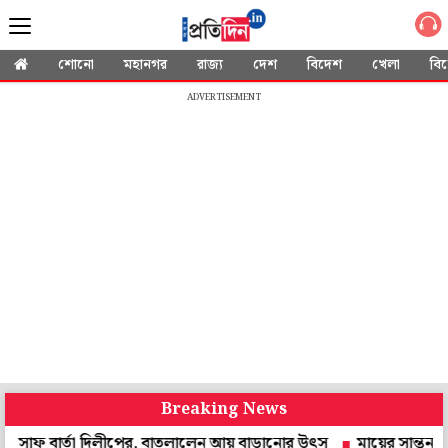
শোনো
মহানগর
রাজ্য
দেশ
বিদেশ
খেলা
বি
ADVERTISEMENT
Breaking News
ার্তা দিলীপের, বাতলালেন আয় বাড়ানোর উৎস
মায়ের সান্ত্বনাতেও হল ন