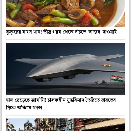
কুকুরের মাংস খান! তীব্র গরম থেকে বাঁচতে 'আজব' দাওয়াই
হাল ছেড়েছে জার্মানি! চালকহীন যুদ্ধবিমান তৈরিতে ভারতের
দিকে তাকিয়ে ফ্রান্স