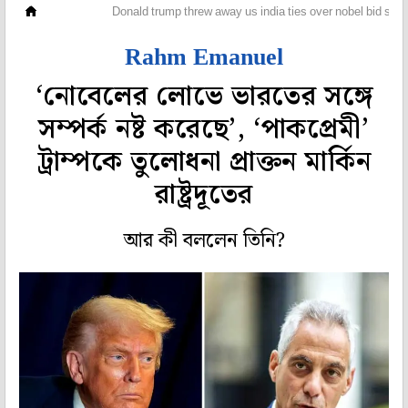
বিদেশ
Donald trump threw away us india ties over nobel bid sa
Rahm Emanuel
‘নোবেলের লোভে ভারতের সঙ্গে
সম্পর্ক নষ্ট করেছে’, ‘পাকপ্রেমী’
ট্রাম্পকে তুলোধনা প্রাক্তন মার্কিন
রাষ্ট্রদূতের
আর কী বললেন তিনি?