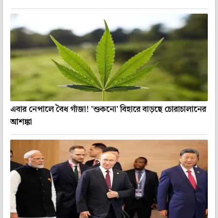
এবার নেপালে বৈধ গাঁজা! 'শুকনো' বিহারে বাড়ছে চোরাচালানের
আশঙ্কা