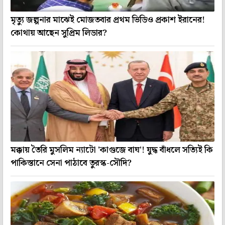
মৃত্যু জল্পনার মাঝেই মোজতবার প্রথম ভিডিও প্রকাশ ইরানের!
কোথায় আছেন সুপ্রিম লিডার?
মক্কায় তৈরি মুসলিম ন্যাটো 'কাগুজে বাঘ'! যুদ্ধ বাঁধলে সত্যিই কি
পাকিস্তানে সেনা পাঠাবে তুরস্ক-সৌদি?