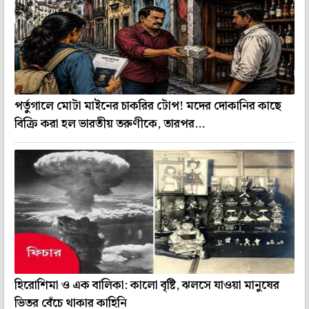
পর্তুগালে মোটা মাইনের চাকরির টোপ! মদের দোকানির কাছে
বিক্রি করা হল ভারতীয় তরুণীকে, তারপর...
হিরোশিমা ও এক বালিকা: কালো বৃষ্টি, ঝলসে যাওয়া মানুষের
ভিতর বেঁচে থাকার কাহিনি