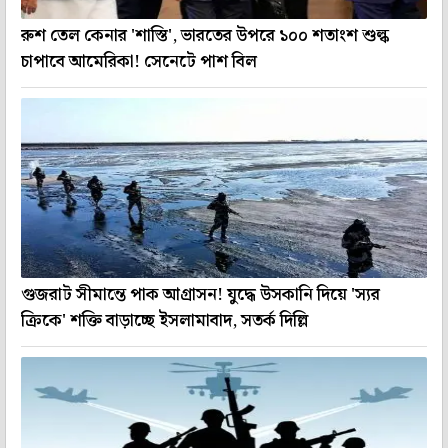
রুশ তেল কেনার 'শাস্তি', ভারতের উপরে ১০০ শতাংশ শুল্ক
চাপাবে আমেরিকা! সেনেটে পাশ বিল
গুজরাট সীমান্তে পাক আগ্রাসন! যুদ্ধে উসকানি দিয়ে 'স্যর
ক্রিকে' শক্তি বাড়াচ্ছে ইসলামাবাদ, সতর্ক দিল্লি