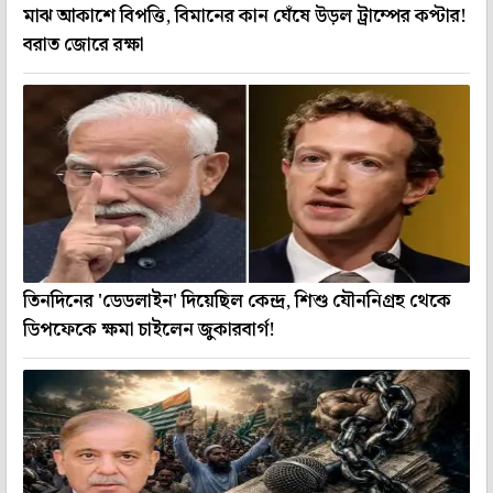
মাঝ আকাশে বিপত্তি, বিমানের কান ঘেঁষে উড়ল ট্রাম্পের কপ্টার!
বরাত জোরে রক্ষা
তিনদিনের 'ডেডলাইন' দিয়েছিল কেন্দ্র, শিশু যৌননিগ্রহ থেকে
ডিপফেকে ক্ষমা চাইলেন জুকারবার্গ!