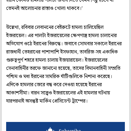
ইরান কোনও হামলার পালটা জবাব দিতে যেমন পিছু হটবে না
তেমনই আলোচনার রাস্তাও খোলা থাকবে।'
উল্লেখ্য, রবিবার লেবাননের বেইরুটে হামলা চালিয়েছিল
ইজরায়েল। এর পালটা ইজরায়েলের ক্ষেপণাস্ত্র হামলা চালানোর
অভিযোগ ওঠে ইরানের বিরুদ্ধে। জবাবে সোমবার সকালে ইরানের
রাজধানী তেহরানের পাশাপাশি ইসফাহান, তাবরিজ-সহ একাধিক
গুরুত্বপূর্ণ শহরে হামলা চালায় ইজয়ারায়েল। ইজরায়েলের
সেনাবাহিনীর তরফে জানানো হয়েছে, তাদের বিমানবাহিনী সম্প্রতি
পশ্চিম ও মধ্য ইরানের সামরিক ঘাঁটিগুলিকে নিশানা করেছে।
এদিকে হামলার জেরে বন্ধ করে দেওয়া হয়েছে ইরানের
আকাশসীমা। বারন সত্ত্বেও ইজরায়েলের এই হামলার ঘটনায়
যারপরনাই অসন্তুষ্ট মার্কিন প্রেসিডেন্ট ট্রাম্পের।