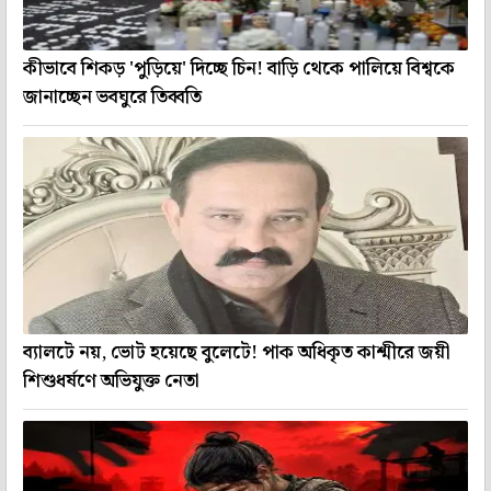
কীভাবে শিকড় 'পুড়িয়ে' দিচ্ছে চিন! বাড়ি থেকে পালিয়ে বিশ্বকে
জানাচ্ছেন ভবঘুরে তিব্বতি
ব্যালটে নয়, ভোট হয়েছে বুলেটে! পাক অধিকৃত কাশ্মীরে জয়ী
শিশুধর্ষণে অভিযুক্ত নেতা