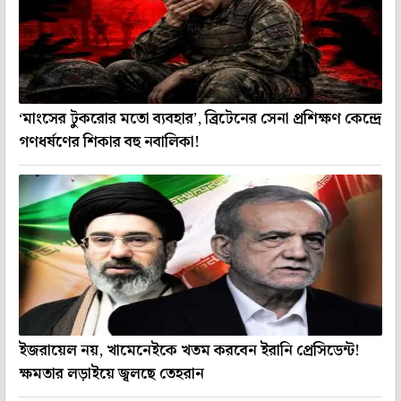
‘মাংসের টুকরোর মতো ব্যবহার’, ব্রিটেনের সেনা প্রশিক্ষণ কেন্দ্রে
গণধর্ষণের শিকার বহু নবালিকা!
ইজরায়েল নয়, খামেনেইকে খতম করবেন ইরানি প্রেসিডেন্ট!
ক্ষমতার লড়াইয়ে জ্বলছে তেহরান