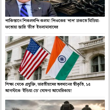
পাকিস্তানে শিকলবন্দি কলম! পিওকের 'পাপ' ঢাকতে মিডিয়া-
ফতোয়া জারি 'ভীত' ইসলামাবাদের
শিক্ষা থেকে প্রযুক্তি, ভারতীয়দের অবদানের স্বীকৃতি, ১৫
আগস্টকে ‘ইন্ডিয়া ডে’ ঘোষণা আমেরিকায়!