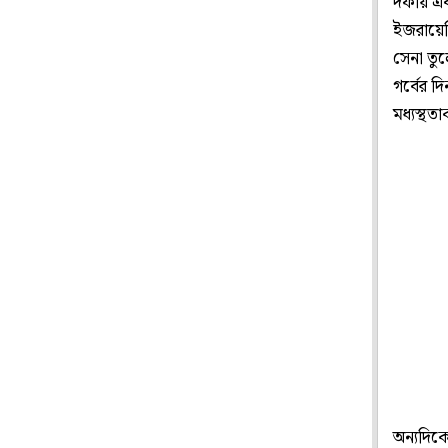
দফায় একম
ইজরায়েল
সেনা তু
গর্বের 
মধ্যস্থত
অন্যদিকে