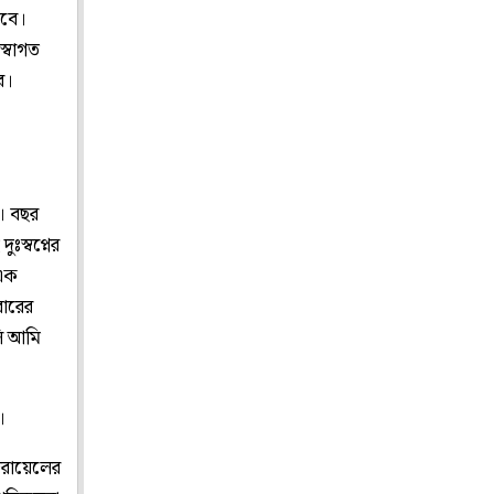
েবে।
স্বাগত
ার।
া। বছর
ঃস্বপ্নের
 এক
বারের
লি আমি
।
জরায়েলের