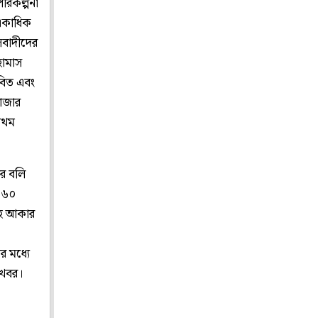
পরিকল্পনা
-একাধিক
াসবাদীদের
হামাস
ীবিত এবং
গাজার
্রথম
ের বলি
য় ৬০
বহ আকার
র মধ্যে
 খবর।