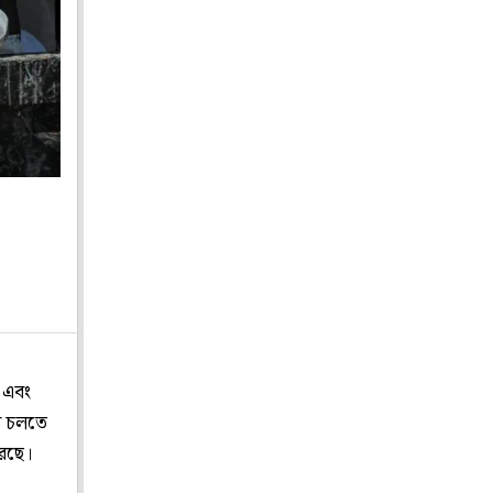
 এবং
রে চলতে
রেছে।