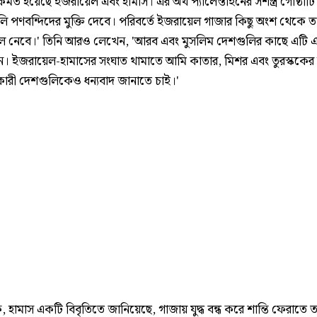
ত হয়েছে ইজরায়েল এবং হামাস। এর অর্থ প্যালেস্তাইনের সশস্ত্র গোষ্ঠীটি
ি পণবন্দিদের মুক্তি দেবে। পরিবর্তে ইজরায়েল গাজার কিছু অংশ থেকে ত
লে নেবে।' তিনি আরও লেখেন, 'আরব এবং মুসলিম দেশগুলির কাছে এটি 
দিন। ইজরায়েল-হামাসের সংঘাত থামাতে আমি কাতার, মিশর এবং তুরস্ককে
াকারী দেশগুলিকেও ধন্যবাদ জানাতে চাই।'
, হামাস একটি বিবৃতিতে জানিয়েছে, গাজায় যুদ্ধ বন্ধ করে শান্তি ফেরাতে ত