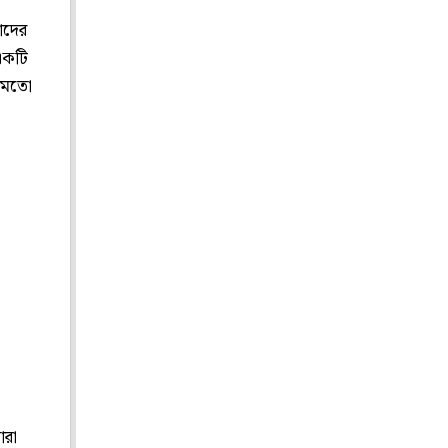
াদের
একটি
র মতো
ারা