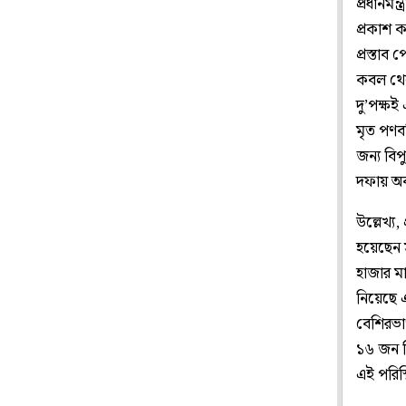
প্রধানমন
প্রকাশ 
প্রস্তাব 
কবল থেক
দু’পক্ষই
মৃত পণব
জন্য বিপু
দফায় অব
উল্লেখ্য
হয়েছেন স
হাজার ম
নিয়েছে 
বেশিরভাগ
১৬ জন শ
এই পরিস