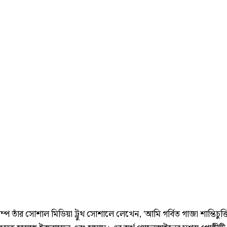
্রাম্প তাঁর সোশাল মিডিয়া ট্রুথ সোশালে লেখেন, 'আমি গর্বিত গাজা শান্তিচুক্