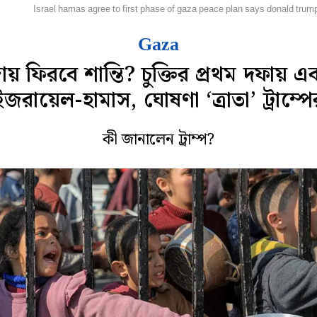
িদেশ
Israel hamas agree to first phase of gaza peace plan says donald trum
Gaza
ায় ফিরবে শান্তি? চুক্তির প্রথম দফায় 
ইজরায়েল-হামাস, ঘোষণা ‘ত্রাতা’ ট্রাম্পে
কী জানালেন ট্রাম্প?