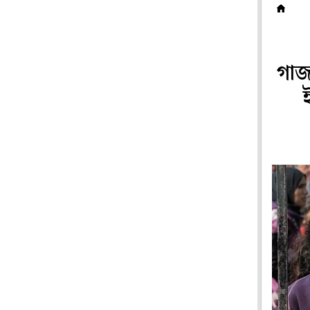
ব
গাজ