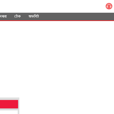
সঞ্চয়
টেক
অফবিট