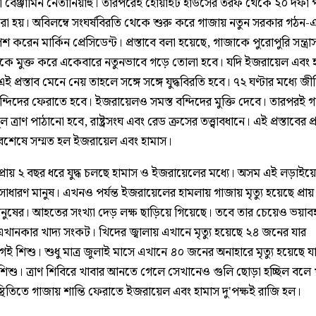
্ত্রী বেঞ্জামিন নেতানিয়াহু। তারপরেই হোয়াইট হাউসের তরফ থেকে ২০ দফা 
করা হয়। অবিলম্বে সংঘর্ষবিরতি থেকে শুরু করে গাজায় নতুন সরকার গঠন
পেশ করেন মার্কিন প্রেসিডেন্ট। প্রস্তাবে বলা হয়েছে, গাজাকে পুরোপুরি সন্ত্র
ে মুক্ত করে একেবারে নতুনভাবে গড়ে তোলা হবে। যদি ইজরায়েল এবং 
 এই প্রস্তাব মেনে নেয় তাহলে সঙ্গে সঙ্গে যুদ্ধবিরতি হবে। ৭২ ঘণ্টার মধ্যে জ
ন্দিদের ফেরাতে হবে। ইজরায়েলও সমস্ত বন্দিদের মুক্তি দেবে। তারপরই 
ল ত্রাণ পাঠানো হবে, রাষ্ট্রসংঘ এবং রেড ক্রসের তত্ত্বাবধানে। এই প্রস্তাবের প
শেষে সম্মত হল ইজরায়েল এবং হামাস।
, প্রায় ২ বছর ধরে যুদ্ধ চলছে হামাস ও ইজরায়েলের মধ্যে। অসম এই লড়াইয়
াধারণ মানুষ। এখনও পর্যন্ত ইজরায়েলের হামলায় গাজায় মৃত্যু হয়েছে প্রা
ানুষের। আহতের সংখ্যা দেড় লক্ষ ছাড়িয়ে গিয়েছে। তবে তার চেয়েও ভয়া
এখানকার খাদ্য সংকট। খিদের জ্বালায় এখানে মৃত্যু হয়েছে ২৪ জনের যার
ই শিশু। শুধু মাত্র জুলাই মাসে এখানে ৪০ জনের অনাহারে মৃত্যু হয়েছে যা
িশু। ত্রাণ শিবিরে খাবার আনতে গেলে সেখানেও গুলি ছোড়া হচ্ছিল বলে
্থিতিতে গাজায় শান্তি ফেরাতে ইজরায়েল এবং হামাস দু'পক্ষই রাজি হল।