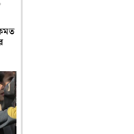
p
একমত
র