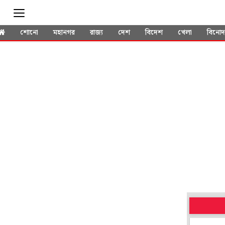
শোনো
মহানগর
রাজ্য
দেশ
বিদেশ
খেলা
বিনো