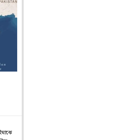
রইমাঝে