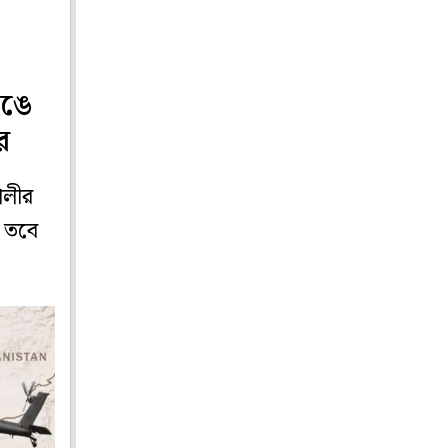
েঙে
র
ালীর
 তবে