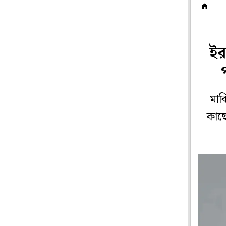
ব
ইর
মার
কাছ