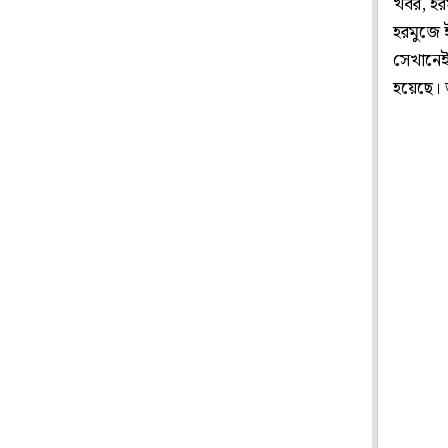
খবর, হরম
হরমুজে 
সেখানেই 
হয়েছে। ত