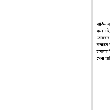
মার্কিন 
সময় এই ঘ
সোমবার 
কপ্টারে 
হামলার শ
সেনা আধ