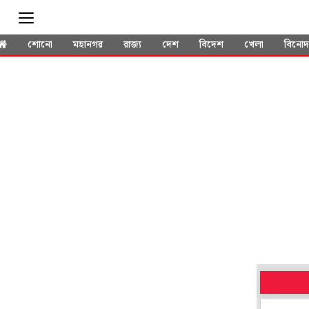
শোনো
মহানগর
রাজ্য
দেশ
বিদেশ
খেলা
বিনো