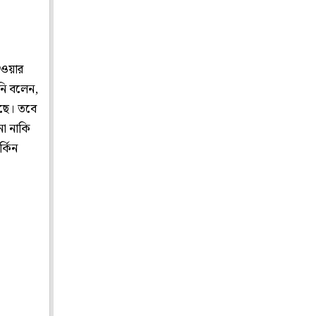
েওয়ার
িনি বলেন,
েছে। তবে
না নাকি
্কিন