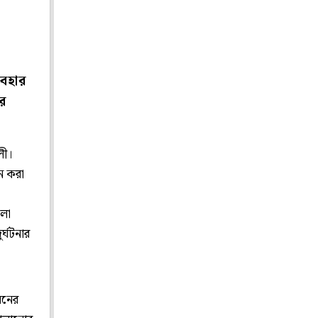
যবহার
ার
লী।
ন করা
ও
মলা
র্ঘটনার
ননের