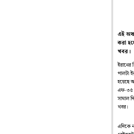
এই অঞ্
করা হচ
খবর।
ইরানের ব
পালটা ই
হয়েছে আ
এফ-৩৫ যু
সামাল দি
খবর।
এদিকে নত