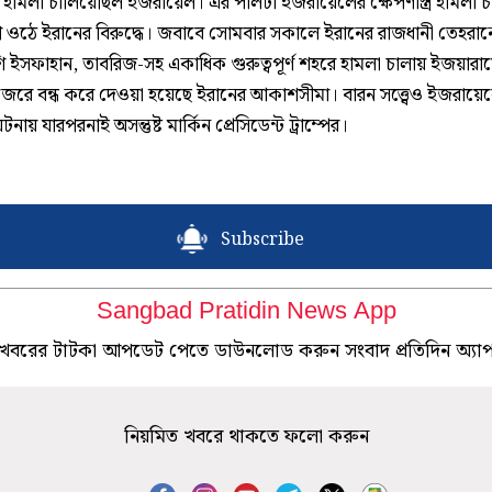
 হামলা চালিয়েছিল ইজরায়েল। এর পালটা ইজরায়েলের ক্ষেপণাস্ত্র হামলা 
ওঠে ইরানের বিরুদ্ধে। জবাবে সোমবার সকালে ইরানের রাজধানী তেহরান
ি ইসফাহান, তাবরিজ-সহ একাধিক গুরুত্বপূর্ণ শহরে হামলা চালায় ইজয়ারা
জেরে বন্ধ করে দেওয়া হয়েছে ইরানের আকাশসীমা। বারন সত্ত্বেও ইজরায়ে
নায় যারপরনাই অসন্তুষ্ট মার্কিন প্রেসিডেন্ট ট্রাম্পের।
Subscribe
Sangbad Pratidin News App
খবরের টাটকা আপডেট পেতে ডাউনলোড করুন সংবাদ প্রতিদিন অ্যা
নিয়মিত খবরে থাকতে ফলো করুন