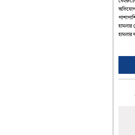
বেইরুটে
অভিযোগ 
পাশাপাশ
হামলার 
হামলার ঘট