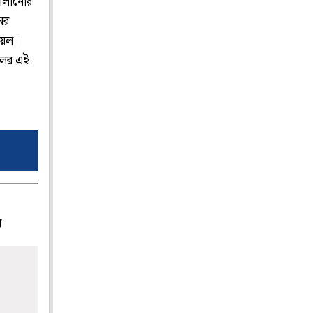
চালানোর
ের
য়েল।
লের এই
প