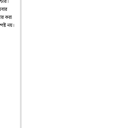
্টার।
মবার
ধার করা
পষ্ট নয়।