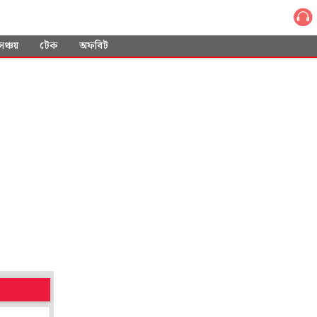
সঞ্চয়
টেক
অফবিট