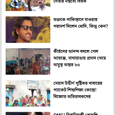
নেতার মন্তব্যে বিতর্ক
ভক্তকে পাকিস্তানে যাওয়ার
পরামর্শ দিলেন ধোনি, কিন্তু কেন?
কীর্তনের আনন্দ বদলে গেল
আতঙ্কে, মাথাভাঙায় প্রসাদ খেয়ে
অসুস্থ অন্তত ৮০
মেয়াদ উত্তীর্ণ পুষ্টিকর খাবারের
প্যাকেট শিশুশিক্ষা কেন্দ্রে!
বিক্ষোভ অভিভাবকদের