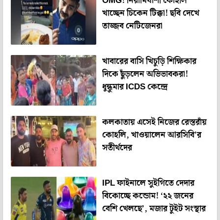
OMG! নিরামিষাশী কোহলি
খাচ্ছেন চিকেন টিক্কা! ছবি দেখে
তাজ্জব নেটিজেনরা
খাবারের বাসি খিচুড়ি শিক্ষিকার
দিকে ছুঁড়লেন অভিভাবকরা!
ধুন্ধুমার ICDS কেন্দ্রে
কলকাতায় এসেই নিজের রেস্তরাঁয়
কোহলি, খাওয়ালেন আরসিবি’র
সতীর্থদের
IPL ফাইনালে সুইগিতে দেদার
বিকোচ্ছে কন্ডোম! ‘২২ জনের
বেশি খেলছে’, মজার টুইট সংস্থার