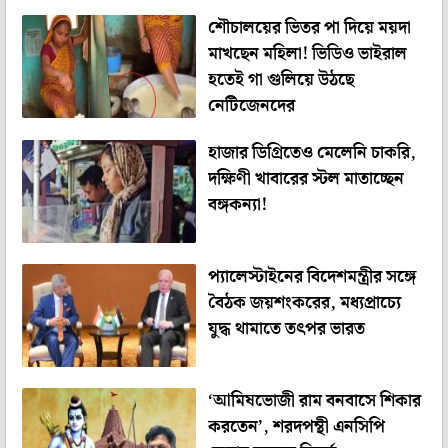
শৌচালয়ের ভিতর পা দিয়ে ময়দা
মাখছেন মহিলা! ভিডিও ভাইরাল
হতেই গা গুলিয়ে উঠছে
নেটিজেনদের
হাজার ডিগ্রিতেও মেলেনি চাকরি,
দক্ষিণী খাবারের স্টল মাতাচ্ছেন
বঙ্গকন্যা!
প্যালেস্টাইনের বিদেশমন্ত্রীর সঙ্গে
বৈঠক জয়শংকরের, মধ্যপ্রাচ্যে
যুদ্ধ থামাতে তৎপর ভারত
‘আমিষভোজী রাম বনবাসে শিকার
করতেন’, শরদপন্থী এনসিপি