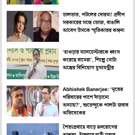
ডালভাত, পটলের দোরমা! প্রদীপ
সরকারের সঙ্গে ভোজ, বাঙালি
আবেগ উসকে স্মৃতিকাতর কঙ্গনা
‘হাওড়ার ম্যানচেস্টারকে ধ্বংস
করেছে বামেরা’, শিল্পে মোটা
অঙ্কের বিনিয়োগ মুখ্যমন্ত্রীর
Abhishek Banerjee: ‘মৃতের
পরিবারের পাশে দাঁড়ানো
অন্যায়?’, শুভেন্দুকে পালটা জবাব
অভিষেকের
শৈত্যপ্রবাহে বাড়ে হৃদরোগের