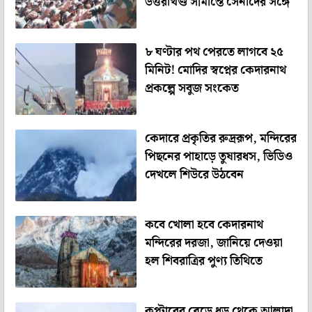
উত্তরাখণ্ড সীমান্তে সেনাদের সঙ্গে
৮ ঘণ্টার পথ পেরতে লাগবে ২৫
মিনিট! মোদির স্বপ্নের কেদারনাথ
প্রকল্পে সবুজ সংকেত
কেদারে প্রকৃতির রুদ্ররূপ, মন্দিরের
পিছনের পাহাড়ে তুষারধস, ভিডিও
দেখলে শিউরে উঠবেন
কবে খোলা হবে কেদারনাথ
মন্দিরের দরজা, জানিয়ে দেওয়া
হল শিবরাত্রির পুণ্য তিথিতে
কপ্টারের ব্লেডে ধড় থেকে আলাদা