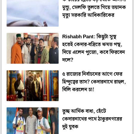
মুন্ডু, সেলফি তুলতে গিয়ে ভয়ানক
মৃত্যু সরকারি আধিকারিকের
Rishabh Pant: কিছুটা সুস্থ
হতেই কেদার-বদ্রিতে ঋষভ পন্থ,
দিয়ে এলেন পুজো, কবে ফিরবেন
দলে?
৫ রাজ্যের নির্বাচনের আগে ফের
হিন্দুত্বের তাস? কেদারনাথে রাহুল,
বিলি করলেন চা!
তুচ্ছ আর্থিক বাধা, হেঁটে
কেদারনাথের পথে ঠাকুরনগরের
দুই যুবক