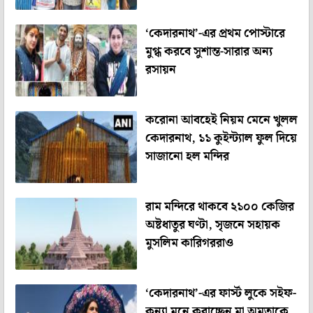
‘কেদারনাথ’-এর প্রথম পোস্টারে
মুগ্ধ করবে সুশান্ত-সারার অন্য
রসায়ন
করোনা আবহেই নিয়ম মেনে খুলল
কেদারনাথ, ১১ কুইন্ট্যাল ফুল দিয়ে
সাজানো হল মন্দির
রাম মন্দিরে থাকবে ২১০০ কেজির
অষ্টধাতুর ঘণ্টা, সৃজনে সহায়ক
মুসলিম কারিগররাও
‘কেদারনাথ’-এর ফার্স্ট লুকে সইফ-
কন্যা মনে করাচ্ছেন মা অমৃতাকে