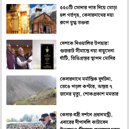
৫৫০টি সোনার পাত দিয়ে মোড়া
হল গর্ভগৃহ, কেদারনাথের নয়া
রূপে মুগ্ধ ভক্তরা
দেশকে দিওয়ালির উপহার!
গুজরাট সীমান্তে নয়া বায়ুসেনা
ঘাঁটি, ভিত্তিপ্রস্তর স্থাপন মোদির
কেদারনাথে মর্মান্তিক দুর্ঘটনা,
ভেঙে পড়ল কপ্টার, অন্তত ৭
জনের মৃত্যু, শোকপ্রকাশ মমতার
কেদার-বদ্রী দর্শনে প্রধানমন্ত্রী,
এবারের দীপাবলি কাটাবেন