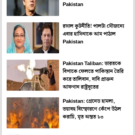
Pakistan
রসাল কূটনীতি! পালটা সৌজন্যে
এবার হাসিনাকে আম পাঠাল
Pakistan
Pakistan Taliban: ভারতকে
বিপাকে ফেলতে পাকিস্তান তৈরি
করে তালিবান, দাবি প্রাক্তন
আফগান রাষ্ট্রদূতের
Pakistan: গ্রেনেড হামলা,
ভয়াবহ বিস্ফোরণে কেঁপে উঠল
করাচি, মৃত অন্তত ১৩