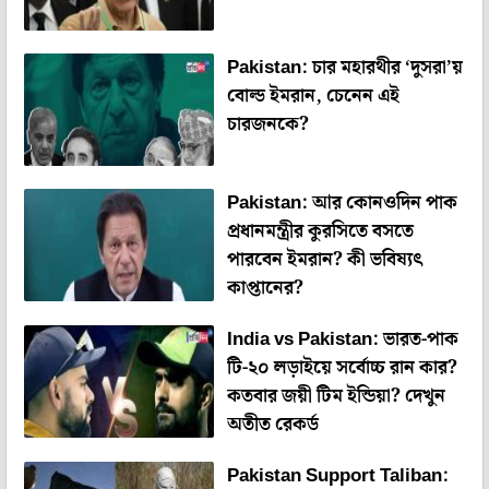
Pakistan: চার মহারথীর ‘দুসরা’য়
বোল্ড ইমরান, চেনেন এই
চারজনকে?
Pakistan: আর কোনওদিন পাক
প্রধানমন্ত্রীর কুরসিতে বসতে
পারবেন ইমরান? কী ভবিষ্যৎ
কাপ্তানের?
India vs Pakistan: ভারত-পাক
টি-২০ লড়াইয়ে সর্বোচ্চ রান কার?
কতবার জয়ী টিম ইন্ডিয়া? দেখুন
অতীত রেকর্ড
Pakistan Support Taliban: