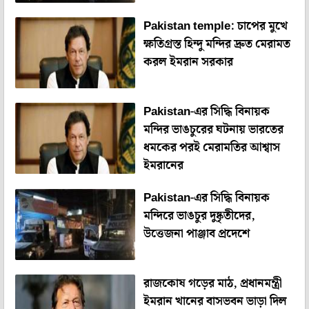
Pakistan temple: চাপের মুখে
ক্ষতিগ্রস্ত হিন্দু মন্দির দ্রুত মেরামত
করল ইমরান সরকার
Pakistan-এর সিদ্ধি বিনায়ক
মন্দির ভাঙচুরের ঘটনায় ভারতের
ধমকের পরই মেরামতির আশ্বাস
ইমরানের
Pakistan-এর সিদ্ধি বিনায়ক
মন্দিরে ভাঙচুর দুষ্কৃতীদের,
উত্তেজনা পাঞ্জাব প্রদেশে
রাজকোষ গড়ের মাঠ, প্রধানমন্ত্রী
ইমরান খানের বাসভবন ভাড়া দিল