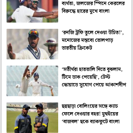
ব্যর্থতা, জলজের স্পিনে কেরলের
বিরুদ্ধে হারের মুখে বাংলা
‘রনজি ট্রফি তুলে দেওয়া উচিত!’,
মনোজের মন্তব্যে তোলপাড়
ভারতীয় ক্রিকেট
‘সতীর্থরা হাততালি দিতে বুঝলাম,
টিমে ডাক পেয়েছি’, টেস্ট
স্কোয়াডে সুযোগ পেয়ে আকাশদীপ
ছন্নছাড়া বোলিংয়ের সঙ্গে ক্যাচ
ফেলে দেওয়ার বহর! মুম্বইয়ের
‘বাজবল’ ছকে ব্যাকফুটে বাংলা