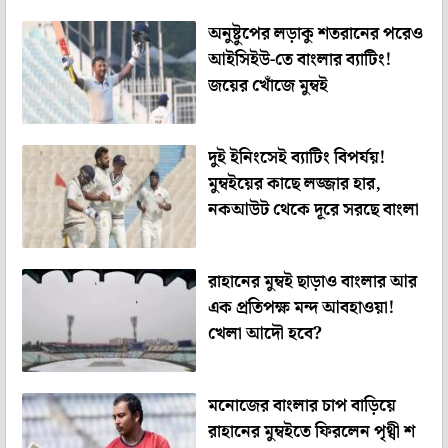
অনুষ্টুপের লড়াকু শতরানের পরেও
আইসিইউ-তে বাংলার ব্যাটিং!
জয়ের খোঁজে মুম্বই
দুই ইনিংসেই ব্যাটিং বিপর্যয়!
মুম্বইয়ের কাছে লজ্জার হার,
নকআউট থেকে দূরে সরছে বাংলা
রাহানের মুম্বই ছাড়াও বাংলার আর
এক প্রতিপক্ষ মন্দ আবহাওয়া!
খেলা আদৌ হবে?
মনোজের বাংলার চাপ বাড়িয়ে
রাহানের মুম্বইতে ফিরলেন পৃথ্বী শ