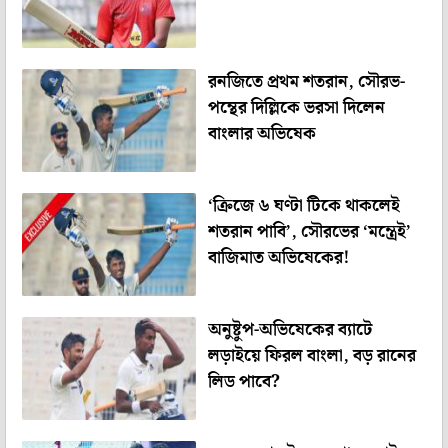
রনজিতে প্রথম শতরান, সৌরভ-
পন্থের দিল্লিকে ভরসা দিলেন
বাংলার অভিষেক
‘ক্রিজে ৬ ঘণ্টা টিকে থাকলেই
শতরান পাবি’, সৌরভের ‘মন্ত্রেই’
বাজিমাত অভিষেকের!
অনুষ্টুপ-অভিষেকের ব্যাটে
লড়াইয়ে ফিরল বাংলা, বড় রানের
লিড পাবে?