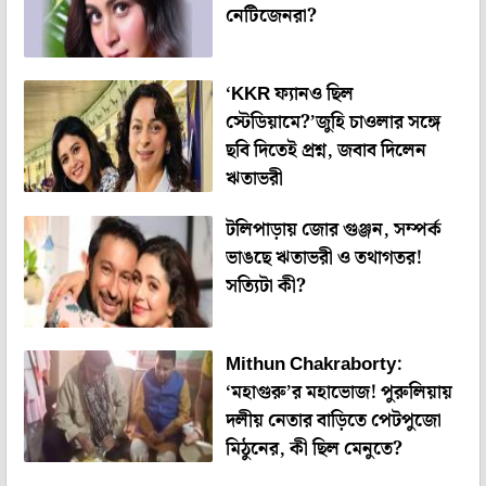
নেটিজেনরা?
‘KKR ফ্যানও ছিল
স্টেডিয়ামে?’জুহি চাওলার সঙ্গে
ছবি দিতেই প্রশ্ন, জবাব দিলেন
ঋতাভরী
টলিপাড়ায় জোর গুঞ্জন, সম্পর্ক
ভাঙছে ঋতাভরী ও তথাগতর!
সত্যিটা কী?
Mithun Chakraborty:
‘মহাগুরু’র মহাভোজ! পুরুলিয়ায়
দলীয় নেতার বাড়িতে পেটপুজো
মিঠুনের, কী ছিল মেনুতে?