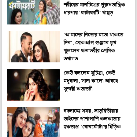
শরীরের মানচিত্রের পুরুষতান্ত্রিক
ধারণায় ‘ফাটাফাটি’ থাপ্পড়
‘আমাদের নিজের মতো থাকতে
দিন’, ব্রেকআপ গুঞ্জনে মুখ
খুললেন ঋতাভরীর প্রেমিক
তথাগত
কেউ বললেন সুচিত্রা, কেউ
মধুবালা, সাদা-কালো আবহে
সুন্দরী ঋতাভরী
বদলাচ্ছে সময়, ভ্রাতৃদ্বিতীয়ায়
ভাইদের পাশাপাশি কলকাতায়
ছকভাঙা ‘বোনফোঁটা’র হিড়িক