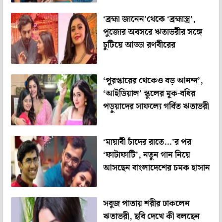
‘ব্রহ্মা জানেন’থেকে ‘ব্রহ্মাস্ত্র’,
পুজোর অবসরে ঋতাভরীর সঙ্গে
চুটিয়ে আড্ডা রণবীরের
‘পুরস্কারের থেকেও বড় আনন্দ’,
‘আইডিয়াল’ স্কুলের মূক-বধির
পড়ুয়াদের সাফল্যে গর্বিত ঋতাভরী
‘মায়াবী চাঁদের রাতে…’র পর
‘ফাটাফাটি’, নতুন গান নিয়ে
আসছেন বাংলাদেশের চমক হাসান
সবুজ পাতায় শরীর ঢাকলেন
ঋতাভরী, ছবি দেখে কী বলছেন