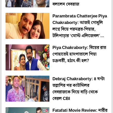
বললেন দেবরাজ
Parambrata Chatterjee Piya
Chakraborty: আজই গোধূলি
লগ্নে বিয়ে পরমব্রত-পিয়ার,
টলিপাড়ার ‘মোস্ট এলিজেবল’
ব্যাচেলরের মাথায় টোপর!
Piya Chakraborty: বিয়ের রাত
পোহাতেই হাসপাতালে পিয়া
চক্রবর্তী, হঠাৎ কী হল?
Debraj Chakraborty: ৪ ঘণ্টা
তল্লাশির পর কাউন্সিলর
দেবরাজকে নিয়ে বাড়ি থেকে
বেরল CBI
Fatafati Movie Review: নারীর