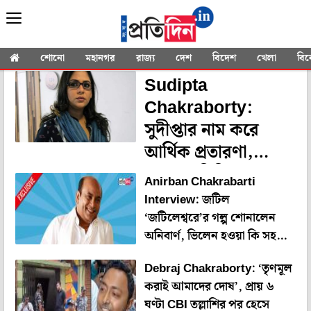
YOU SEARCHED FOR
" Ritabhari
Chakraborty"
শোনো
মহানগর
রাজ্য
দেশ
বিদেশ
খেলা
বি
Sudipta
Chakraborty:
সুদীপ্তার নাম করে
আর্থিক প্রতারণা,
সোশাল মিডিয়ায় গর্জে
Anirban Chakrabarti
উঠলেন অভিনেত্রী
Interview: জটিল
‘জটিলেশ্বরে’র গল্প শোনালেন
অনিবার্ণ, ভিলেন হওয়া কি সহজ
কম্ম? দিলেন জবাব
Debraj Chakraborty: ‘তৃণমূল
করাই আমাদের দোষ’, প্রায় ৬
ঘণ্টা CBI তল্লাশির পর হেসে