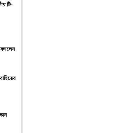
তীয় টি-
া বললেন
 রোহিতের
 কোন