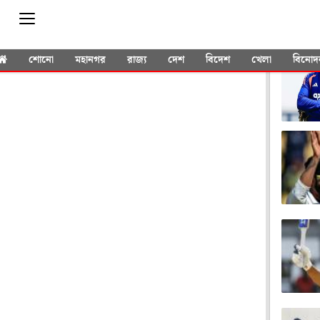
YOU 
শোনো
মহানগর
রাজ্য
দেশ
বিদেশ
খেলা
বিনোদ