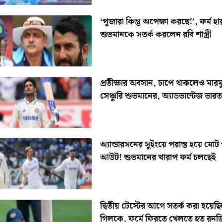
‘পূজারা কিন্তু অপেক্ষা করছে!’, ফর্ম হ
শুভমানকে সতর্ক করলেন রবি শাস্ত্রী
প্রতীক্ষার অবসান, চাপে থাকলেও মারম
সেঞ্চুরি শুভমানের, অ্যাডভান্টেজ ভারত
অ্যান্ডারসনের সুইংয়ে পরাস্ত হয়ে মোট 
আউট! শুভমানের খারাপ ফর্ম চলছেই
দ্বিতীয় টেস্টের আগে সতর্ক করা হয়েছ
গিলকে, ফর্মে ফিরতে খেলতে হত রনজ