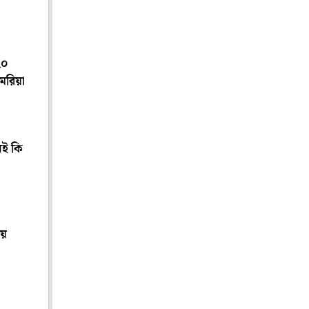
২০
মরিয়া
েই কি
য়ে