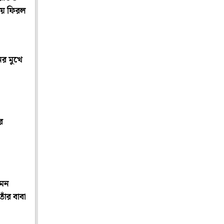
তায় ফিরল
ের মুখে
র
েমন
াঁর বাবা