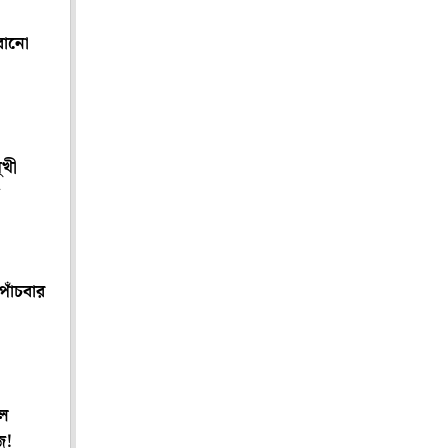
ারানো
ুখী
পাঁচবার
িল
ি!