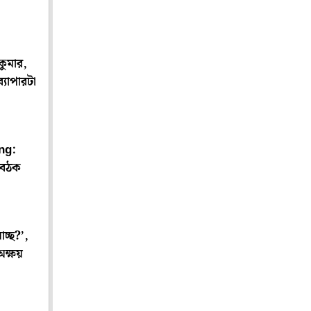
কুমার,
্যাপারটা
ng:
বৈঠক
াচ্ছ?’,
অক্ষয়