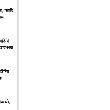
ের, ‘আমি
্ষয়
অতিথি
 তারকারা
বউদির
তর
সামনেই