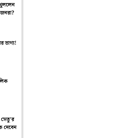
 খুললেন
জেনরা?
র ভাগ্য!
ালিক
ম সেতু’র
মক দেবেন