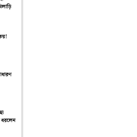
িলাড়ি
্ষয়!
সাধারণ
ছা
ট ধরলেন