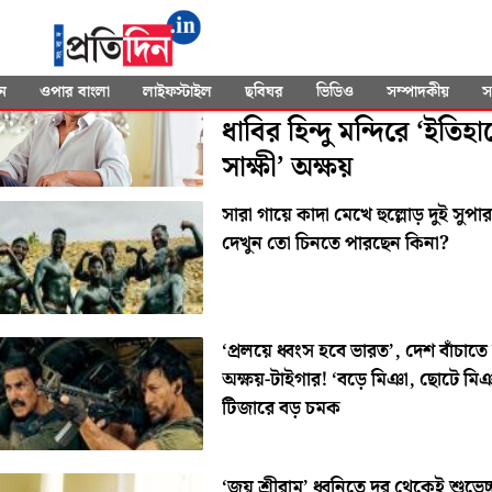
SEARCHED FOR
"Akshay Kumar"
রামমন্দিরে না গেলেও, আ
ন
ওপার বাংলা
লাইফস্টাইল
ছবিঘর
ভিডিও
সম্পাদকীয়
স
ধাবির হিন্দু মন্দিরে ‘ইতিহ
সাক্ষী’ অক্ষয়
সারা গায়ে কাদা মেখে হুল্লোড় দুই সুপা
দেখুন তো চিনতে পারছেন কিনা?
‘প্রলয়ে ধ্বংস হবে ভারত’, দেশ বাঁচাতে
অক্ষয়-টাইগার! ‘বড়ে মিঞা, ছোটে মি
টিজারে বড় চমক
‘জয় শ্রীরাম’ ধ্বনিতে দূর থেকেই শুভেচ্