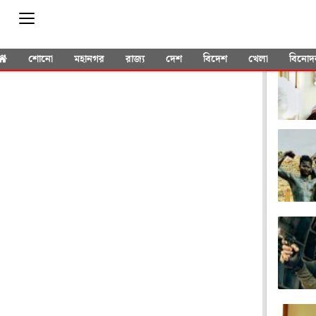
YOU 
শোনো
মহানগর
রাজ্য
দেশ
বিদেশ
খেলা
বিনোদ