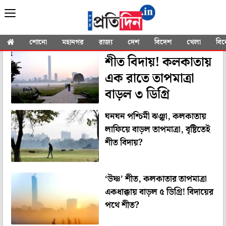
YOU SEARCHED FOR
"Alipore Weather
Office"
শোনো
মহানগর
রাজ্য
দেশ
বিদেশ
খেলা
বি
শীত বিদায়! কলকাতায়
এক রাতে তাপমাত্রা
বাড়ল ৩ ডিগ্রি
ঘনঘন পশ্চিমী ঝঞ্ঝা, কলকাতায়
লাফিয়ে বাড়ল তাপমাত্রা, বৃষ্টিতেই
শীত বিদায়?
‘উষ্ণ’ শীত, কলকাতার তাপমাত্রা
একধাক্কায় বাড়ল ৫ ডিগ্রি! বিদায়ের
পথে শীত?