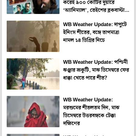
করেই ৯০০ কোটির দুয়ারে
‘অ্যানিম্যাল’, তেইশের ব্লকবাস্টার
ক্লাবে রণবীর
WB Weather Update: দাপুটে
ইনিংস শীতের, বঙ্গে তাপমাত্রা
নামল ১৪ ডিগ্রির নিচে
WB Weather Update: পশ্চিমী
ঝঞ্ঝার ভ্রূকূটি, মাঝ ডিসেম্বরে ফের
ধাক্কা খেতে পারে শীত?
WB Weather Update:
মরশুমের শীতলতম দিন, মাঝ
ডিসেম্বরে উত্তরবঙ্গকে টেক্কা
দক্ষিণের