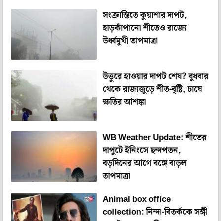
সংক্রান্তিতে কুয়াশার দাপট,
হাড়কাঁপানো শীতেও রাজ্যে
উর্ধ্বমুখী তাপমাত্রা
উত্তুরে হাওয়ার দাপট শেষ? বুধবার
থেকে রাজ্যজুড়ে শীত-বৃষ্টি, চাষে
ক্ষতির আশঙ্কা
WB Weather Update: শীতের
দাপুটে ইনিংসে ছন্দপতন,
বড়দিনের আগে বঙ্গে বাড়ল
তাপমাত্রা
Animal box office
collection: নিন্দা-বিতর্ককে সঙ্গী