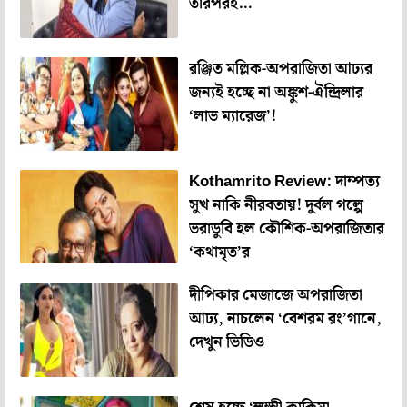
তারপরই…
রঞ্জিত মল্লিক-অপরাজিতা আঢ্যর
জন্যই হচ্ছে না অঙ্কুশ-ঐন্দ্রিলার
‘লাভ ম্যারেজ’!
Kothamrito Review: দাম্পত্য
সুখ নাকি নীরবতায়! দুর্বল গল্পে
ভরাডুবি হল কৌশিক-অপরাজিতার
‘কথামৃত’র
দীপিকার মেজাজে অপরাজিতা
আঢ্য, নাচলেন ‘বেশরম রং’গানে,
দেখুন ভিডিও