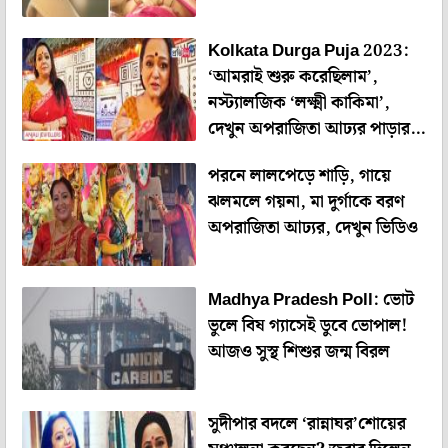
Kolkata Durga Puja 2023:
‘আমরাই শুরু করেছিলাম’,
নস্ট্যালজিক ‘লক্ষ্মী কাকিমা’,
দেখুন অপরাজিতা আঢ্যর পাড়ার
পুজো
পরনে লালপেড়ে শাড়ি, গায়ে
ঝলমলে গয়না, মা দুর্গাকে বরণ
অপরাজিতা আঢ্যর, দেখুন ভিডিও
Madhya Pradesh Poll: ভোট
ভুলে বিষ গ্যাসেই ডুবে ভোপাল!
আজও সুস্থ শিশুর জন্ম বিরল
সুদীপার বদলে ‘রান্নাঘর’শোয়ের