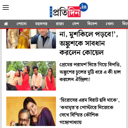
YOU SEARCHED FOR
"Aparajita Adhya"
‘বাবার সঙ্গে পাঙ্গা নিও
শোনো
মহানগর
রাজ্য
দেশ
বিদেশ
খেলা
বি
না, মুশকিলে পড়বে!’,
অঙ্কুশকে সাবধান
করলেন কোয়েল
প্রেমের পরামর্শ দিতে গিয়ে বিপত্তি,
অঙ্কুশের চুলের মুঠি ধরে এ কী হাল
করলেন ঐন্দ্রিলা!
‘হিরোদের এরম বিরাট ছবি থাকে’,
‘কথামৃত’র পোস্টারে নিজেকে
দেখে বিস্মিত কৌশিক
গঙ্গোপাধ্যায়