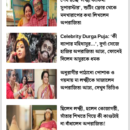
শেষ হচ্ছে ‘লক্ষ্মী কাকিমা
সুপারস্টার’, শুটিং ফ্লোর থেকে
মনখারাপের কথা লিখলেন
অপরাজিতা
Celebrity Durga Puja: ‘কী
ব্যাপার মহিষাসুর…’, দুর্গা সেজে
হাজির অপরাজিতা আঢ্য, ফোনেই
দিলেন অসুরকে ধমক
অনুরাগীর পাঠানো পোশাক ও
গয়নায় মা লক্ষ্মীকে সাজালেন
অপরাজিতা আঢ্য, দেখুন ভিডিও
ছিলেন লক্ষ্মী, হলেন কোজাগরী,
সাঁতার শিখতে গিয়ে কী কাণ্ডটাই
না বাঁধালেন অপরাজিতা!