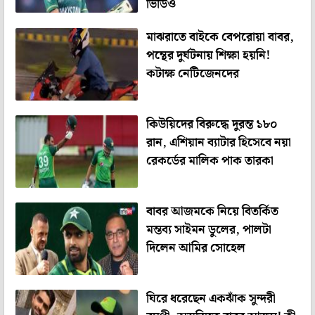
ভিডিও
মাঝরাতে বাইকে বেপরোয়া বাবর,
পন্থের দুর্ঘটনায় শিক্ষা হয়নি!
কটাক্ষ নেটিজেনদের
কিউয়িদের বিরুদ্ধে দুরন্ত ১৮০
রান, এশিয়ান ব্যাটার হিসেবে নয়া
রেকর্ডের মালিক পাক তারকা
বাবর আজমকে নিয়ে বিতর্কিত
মন্তব্য সাইমন ডুলের, পালটা
দিলেন আমির সোহেল
ঘিরে ধরেছেন একঝাঁক সুন্দরী