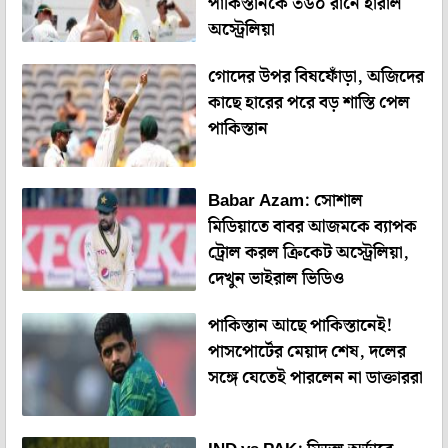
পাকিস্তানকে ৩৬০ রানে হারাল
অস্ট্রেলিয়া
গোদের উপর বিষফোঁড়া, অজিদের
কাছে হারের পরে বড় শাস্তি পেল
পাকিস্তান
Babar Azam: সোশাল
মিডিয়াতে বাবর আজমকে ব্যাপক
ট্রোল করল ক্রিকেট অস্ট্রেলিয়া,
দেখুন ভাইরাল ভিডিও
পাকিস্তান আছে পাকিস্তানেই!
পাসপোর্টের মেয়াদ শেষ, দলের
সঙ্গে যেতেই পারলেন না ডাক্তাররা