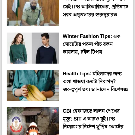
সেই IPS আধিকারিকের, প্রতিবাদে
সরব অমৃতসরের গুরুদুয়ারও
Winter Fashion Tips: এক
সোয়েটার পরুন পাঁচ রকম
কায়দায়, রইল টিপস
Health Tips: মহিলাদের জন্য
কলা খাওয়া কতটা নিরাপদ?
গুরুত্বপূর্ণ তথ্য জানালেন বিশেষজ্ঞ
CBI হেফাজতে লালন শেখের
মৃত্যু: SIT-এ আরও দুই IPS
নিয়োগের নির্দেশ সুপ্রিম কোর্টের