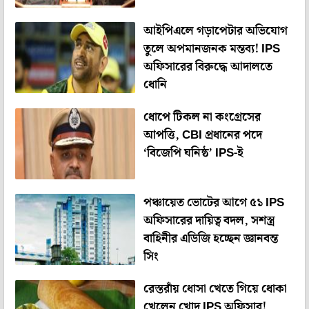
আইপিএলে গড়াপেটার অভিযোগ
তুলে অপমানজনক মন্তব্য! IPS
অফিসারের বিরুদ্ধে আদালতে
ধোনি
ধোপে টিকল না কংগ্রেসের
আপত্তি, CBI প্রধানের পদে
‘বিজেপি ঘনিষ্ঠ’ IPS-ই
পঞ্চায়েত ভোটের আগে ৫১ IPS
অফিসারের দায়িত্ব বদল, সশস্ত্র
বাহিনীর এডিজি হচ্ছেন জ্ঞানবন্ত
সিং
রেস্তরাঁয় ধোসা খেতে গিয়ে ধোকা
খেলেন খোদ IPS অফিসার!