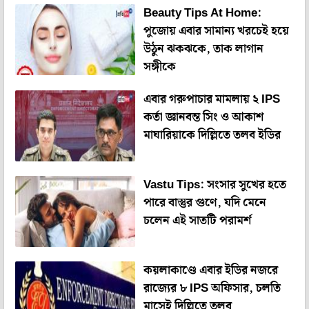
Beauty Tips At Home:
পুজোয় এবার সামান্য খরচেই হয়ে
উঠুন ঝকঝকে, তাক লাগান
সঙ্গীকে
এবার গরুপাচার মামলায় ২ IPS
কর্তা জ্ঞানবন্ত সিং ও আকাশ
মাঘারিয়াকে দিল্লিতে তলব ইডির
Vastu Tips: সংসার সুখের হতে
পারে বাস্তুর গুণে, যদি মেনে
চলেন এই সাতটি পরামর্শ
কয়লাকাণ্ডে এবার ইডির নজরে
রাজ্যের ৮ IPS অফিসার, চলতি
মাসেই দিল্লিতে তলব