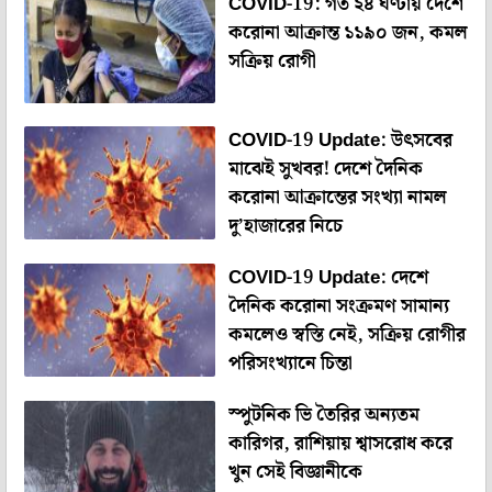
COVID-19: গত ২৪ ঘণ্টায় দেশে
করোনা আক্রান্ত ১১৯০ জন, কমল
সক্রিয় রোগী
COVID-19 Update: উৎসবের
মাঝেই সুখবর! দেশে দৈনিক
করোনা আক্রান্তের সংখ্যা নামল
দু’হাজারের নিচে
COVID-19 Update: দেশে
দৈনিক করোনা সংক্রমণ সামান্য
কমলেও স্বস্তি নেই, সক্রিয় রোগীর
পরিসংখ্যানে চিন্তা
স্পুটনিক ভি তৈরির অন্যতম
কারিগর, রাশিয়ায় শ্বাসরোধ করে
খুন সেই বিজ্ঞানীকে