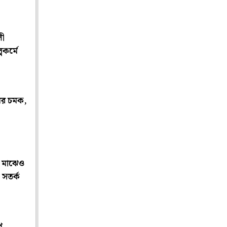
লী
পকর্মে
ের চমক,
র মাঝেও
 সতর্ক
ে