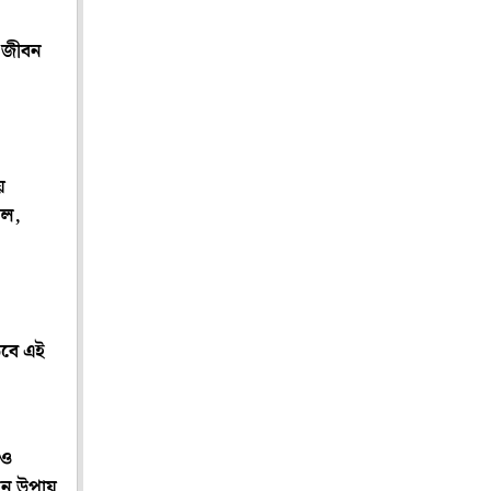
 জীবন
য়
েল,
তবে এই
েও
িন উপায়