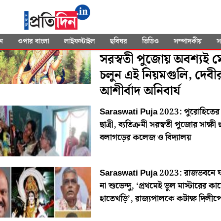
SEARCHED FOR
"Durga Puja Carnival"
Saraswati Puja 2023:
ন
ওপার বাংলা
লাইফস্টাইল
ছবিঘর
ভিডিও
সম্পাদকীয়
স
সরস্বতী পুজোয় অবশ্যই ম
চলুন এই নিয়মগুলি, দেবী
আশীর্বাদ অনিবার্য
Saraswati Puja 2023: পুরোহিতে
ছাত্রী, ব্যতিক্রমী সরস্বতী পুজোর সাক্ষী
বলাগড়ের কলেজ ও বিদ্যালয়
Saraswati Puja 2023: রাজভবনে যা
না শুভেন্দু, ‘প্রথমেই ভুল মাস্টারের কা
হাতেখড়ি’, রাজ্যপালকে কটাক্ষ দিলীপ