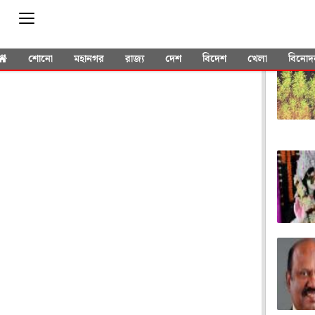
YOU 
শোনো
মহানগর
রাজ্য
দেশ
বিদেশ
খেলা
বিনোদ