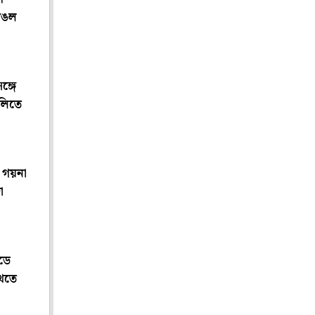
ভাঙল
ঙ্গে
বলিতে
, গয়না
ো
ডে
ুখতে