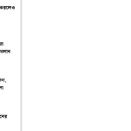
া করলেও
জো
 মেলান
ষণ,
লা
িনের