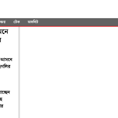
ঞ্চয়
টেক
অফবিট
েনে
র
র আসনে
 হুগলির
চ্ছেন
ছে
ের