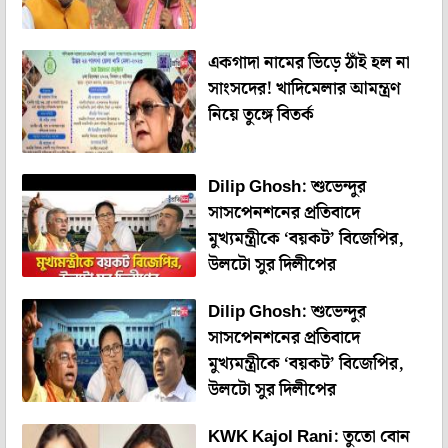
একগাদা নামের ভিড়ে ঠাঁই হল না
সাংসদের! খাদিমেলার আমন্ত্রণ
নিয়ে তুঙ্গে বিতর্ক
Dilip Ghosh: শুভেন্দুর
সাসপেনশনের প্রতিবাদে
মুখ্যমন্ত্রীকে ‘বয়কট’ বিজেপির,
উলটো সুর দিলীপের
Dilip Ghosh: শুভেন্দুর
সাসপেনশনের প্রতিবাদে
মুখ্যমন্ত্রীকে ‘বয়কট’ বিজেপির,
উলটো সুর দিলীপের
KWK Kajol Rani: তুতো বোন