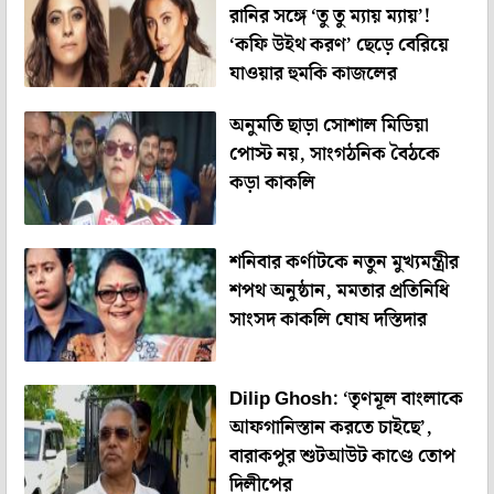
রানির সঙ্গে ‘তু তু ম্যায় ম্যায়’!
‘কফি উইথ করণ’ ছেড়ে বেরিয়ে
যাওয়ার হুমকি কাজলের
অনুমতি ছাড়া সোশাল মিডিয়া
পোস্ট নয়, সাংগঠনিক বৈঠকে
কড়া কাকলি
শনিবার কর্ণাটকে নতুন মুখ্যমন্ত্রীর
শপথ অনুষ্ঠান, মমতার প্রতিনিধি
সাংসদ কাকলি ঘোষ দস্তিদার
Dilip Ghosh: ‘তৃণমূল বাংলাকে
আফগানিস্তান করতে চাইছে’,
বারাকপুর শুটআউট কাণ্ডে তোপ
দিলীপের