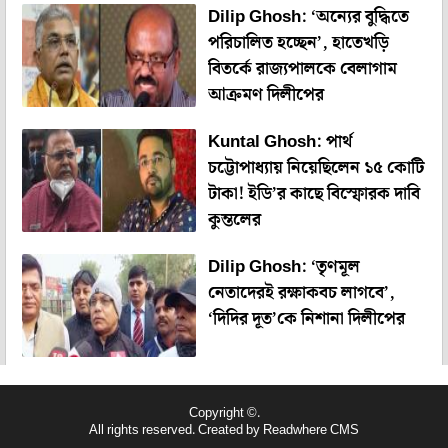
Dilip Ghosh: ‘অন্যের বুদ্ধিতে
পরিচালিত হচ্ছেন’, হাতেখড়ি
বিতর্কে রাজ্যপালকে বেলাগাম
আক্রমণ দিলীপের
Kuntal Ghosh: পার্থ
চট্টোপাধ্যায় নিয়েছিলেন ১৫ কোটি
টাকা! ইডি’র কাছে বিস্ফোরক দাবি
কুন্তলের
Dilip Ghosh: ‘তৃণমূল
নেতাদেরই রক্ষাকবচ লাগবে’,
‘দিদির দূত’কে নিশানা দিলীপের
Copyright ©.
All rights reserved. Created by
Readwhere CMS