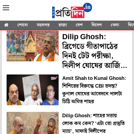
YOU SEARCHED FOR
"Kakoli Ghosh
Dastidar"
শোনো
মহানগর
রাজ্য
দেশ
বিদেশ
খেলা
বি
Dilip Ghosh:
ব্রিগেডে গীতাপাঠের
দিনই টেট পরীক্ষা,
দিলীপ ঘোষের আর্জি
খারিজ হাই কোর্টে
Amit Shah to Kunal Ghosh:
শিশিরের বিরুদ্ধে CBI তদন্ত?
কুণাল ঘোষের আবেদনে পালটা
চিঠি অমিত শাহর
Dilip Ghosh: শাহের সভায়
লোক কম কেন? ‘এটা তো প্রস্তুতি
ম্যাচ’, সাফাই দিলীপের