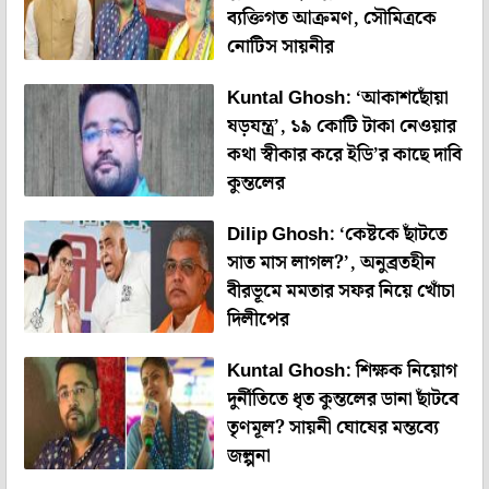
ব্যক্তিগত আক্রমণ, সৌমিত্রকে
নোটিস সায়নীর
Kuntal Ghosh: ‘আকাশছোঁয়া
ষড়যন্ত্র’, ১৯ কোটি টাকা নেওয়ার
কথা স্বীকার করে ইডি’র কাছে দাবি
কুন্তলের
Dilip Ghosh: ‘কেষ্টকে ছাঁটতে
সাত মাস লাগল?’, অনুব্রতহীন
বীরভূমে মমতার সফর নিয়ে খোঁচা
দিলীপের
Kuntal Ghosh: শিক্ষক নিয়োগ
দুর্নীতিতে ধৃত কুন্তলের ডানা ছাঁটবে
তৃণমূল? সায়নী ঘোষের মন্তব্যে
জল্পনা