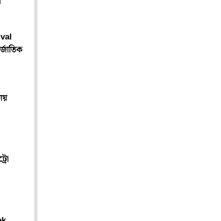
ে
ival
র্জাতিক
ায়
রো
ek