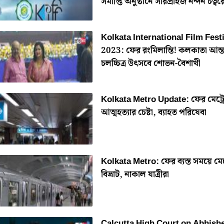
সমাপ্তি অনুষ্ঠানে সারপ্রাইজ নন্দন চত্বর
Kolkata International Film Fest
2023: ফের রংমিলান্তি! কলকাতা আন্ত
চলচ্চিত্র উৎসবে শোভন-বৈশাখী
Kolkata Metro Update: ফের মেট্রে
আত্মহত্যার চেষ্টা, ব্যাহত পরিষেবা
Kolkata Metro: ফের ব্যস্ত সময়ে মেট্
বিভ্রাট, নাকাল যাত্রীরা
Calcutta High Court on Abhish