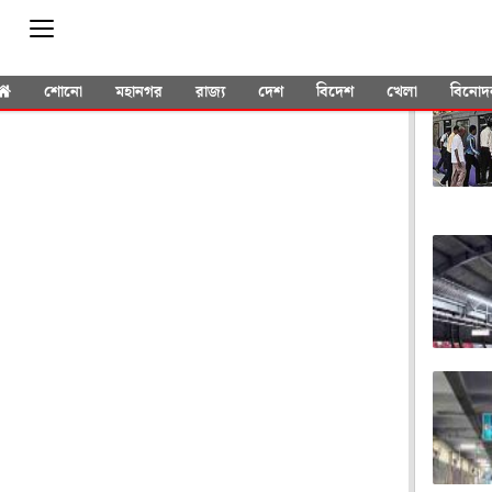
YOU 
শোনো
মহানগর
রাজ্য
দেশ
বিদেশ
খেলা
বিনোদ