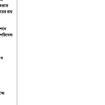
 করতে
ায়ের রায়
েশনে
 পরিষেবা
েও
্চে