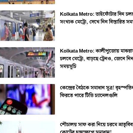
Kolkata Metro: ভাইফোঁটার দিন চল
সংখ্যক মেট্রো, দেখে নিন বিস্তারিত সম
Kolkata Metro: কালীপুজোয় মাঝরাত 
চলবে মেট্রো, বাড়ছে ট্রেনও, জেনে নি
সময়সূচি
কেন্দ্রের বৈঠকে সমাধান সূত্র! বৃহস্পতি
ফিরতে পারে টিভি চ্যানেলগুলি
শৌচালয় সাফ করা নিয়ে চরমে ভ্রাতৃবিব
কোর্টের হস্তক্ষেপে সমাধান!