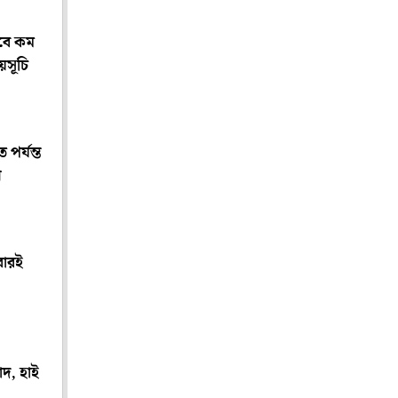
বে কম
য়সূচি
পর্যন্ত
ন
বারই
াদ, হাই