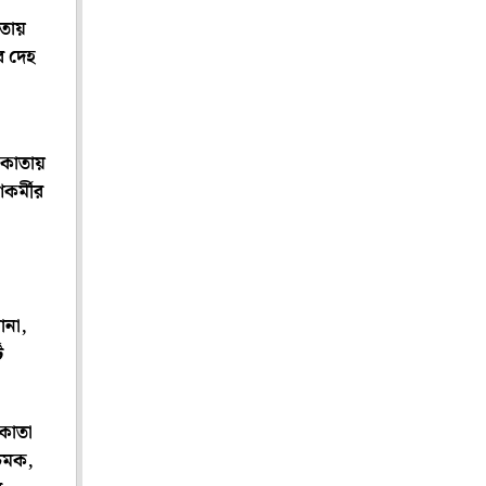
তায়
ার দেহ
কাতায়
শকর্মীর
:
ানা,
ট
কাতা
 চমক,