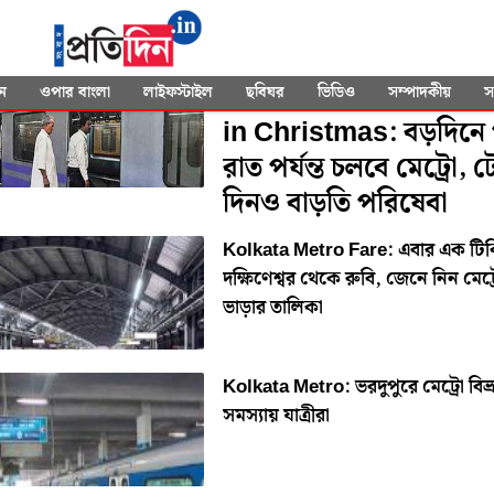
SEARCHED FOR
"Kolkata High Court"
Kolkata Metro Servi
ন
ওপার বাংলা
লাইফস্টাইল
ছবিঘর
ভিডিও
সম্পাদকীয়
স
in Christmas: বড়দিনে
রাত পর্যন্ত চলবে মেট্রো, 
দিনও বাড়তি পরিষেবা
Kolkata Metro Fare: এবার এক টি
দক্ষিণেশ্বর থেকে রুবি, জেনে নিন মেট্র
ভাড়ার তালিকা
Kolkata Metro: ভরদুপুরে মেট্রো বিভ্র
সমস্যায় যাত্রীরা