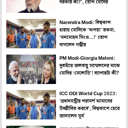
দরকার কী?’, তোপ মোদির
Narendra Modi: বিশ্বকাপ
হারায় মোদিকে ‘অপয়া’ তকমা,
‘মনমোহন সিংও…!’ তোপ
দাগলেন গম্ভীর
PM Modi-Giorgia Meloni:
দুবাইয়ে জলবায়ু সম্মেলনের মাঝে
মোদির ‘মেলোডি’! ব্যাপারটা কী?
ICC ODI World Cup 2023:
'প্রধানমন্ত্রীর পরামর্শ আমাদের
উজ্জীবিত করবে', বিশ্বকাপে হেরে
জানালেন সূর্য