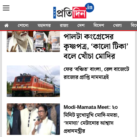
YOU SEARCHED FOR
"Modi Govt"
বিজেপির শ্বেতপত্রের
শোনো
মহানগর
রাজ্য
দেশ
বিদেশ
খেলা
বি
পালটা কংগ্রেসের
কৃষ্ণপত্র, ‘কালো টিকা’
বলে খোঁচা মোদির
ফের ‘বঞ্চিত’ বাংলা, রেল বাজেটে
রাজ্যের প্রাপ্তি নামমাত্রই
Modi-Mamata Meet: ২০
মিনিট মুখোমুখি মোদি-মমতা,
‘সমস্যা’ মেটানোর আশ্বাস
প্রধানমন্ত্রীর