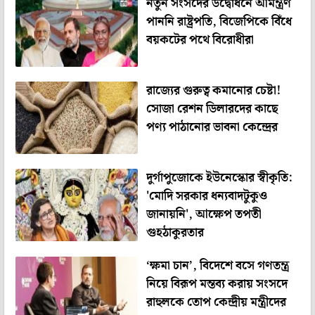
নতুন সংসদের উদ্বোধনে আমন্ত্রণ
পাননি রাষ্ট্রপতি, বিজেপিকে বিঁধে
বয়কটের পথে বিরোধীরা
রাজ্যের গুরুত্ব কমানোর চেষ্টা!
সোজা রেশন ডিলারদের কাছে
পণ্য পাঠানোর ভাবনা কেন্দ্রের
দুর্গাপুজোকে ইউনেস্কোর স্বীকৃতি:
'মোদি সরকার ধন্যবাদটুকুও
জানায়নি', আক্ষেপ তপতী
গুহঠাকুরতার
‘ক্ষমা চান’, বিদেশে বসে গণতন্ত্র
নিয়ে বিরূপ মন্তব্য করায় সংসদে
রাহুলকে তোপ কেন্দ্রীয় মন্ত্রীদের