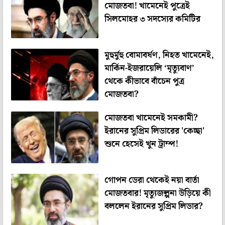
মোজতবা! খামেনেই পুত্রেই
সিলমোহর ৩ সদস্যের কমিটির
মুহুর্মুহু বোমাবর্ষণ, নিহত খামেনেই,
মার্কিন-ইজরায়েলি ‘মৃত্যুবাণ’
থেকে কীভাবে বাঁচেন পুত্র
মোজতবা?
মোজতবা খামেনেই সমকামী?
ইরানের সুপ্রিম লিডারের 'কেচ্ছা'
শুনে হেসেই খুন ট্রাম্প!
গোপন ডেরা থেকেই নয়া বার্তা
মোজতবার! মৃত্যুজল্পনা উড়িয়ে কী
বললেন ইরানের সুপ্রিম লিডার?