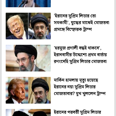
'ইরানের সুপ্রিম লিডার তো
সমকামী', যুদ্ধের মাঝেই মোজতবা
প্রসঙ্গে বিস্ফোরক ট্রাম্প
'হরমুজ প্রণালী বন্ধই থাকবে',
ইরানবাসীর উদ্দেশ্যে প্রথম বার্তায়
রণংদেহি সুপ্রিম লিডার মোজতবা
মার্কিন হামলায় মৃত্যু হয়েছে
ইরানের নয়া সুপ্রিম লিডার
মোজতাবার? মুখ খুললেন ট্রাম্প
ইরানের পরবর্তী সুপ্রিম লিডার