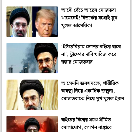
আদৌ বেঁচে আছেন মোজতবা
খামেনেই! বিতর্কের মধ্যেই মুখ
খুলল আমেরিকা
‘ইউরেনিয়াম দেশের বাইরে যাবে
না’, ট্রাম্পের দাবি খারিজ করে
হুঙ্কার মোজতবার
আসেননি জনসমক্ষে, শারীরিক
অবস্থা নিয়ে একাধিক জল্পনা,
মোজতবাকে নিয়ে মুখ খুলল ইরান
বাইরের বিশ্বের সঙ্গে সীমিত
যোগাযোগ, গোপন বাঙ্কারে