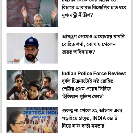
INDIA থেকে ফের NDA-তে!
বিহারে আবারও বিজেপির হাত ধরে
মুখ্যমন্ত্রী নীতীশ?
আমন্ত্রণ পেয়েও অযোধ্যায় যাননি
রোহিত শর্মা, কোথায় গেলেন
ভারত অধিনায়ক?
Indian Police Force Review:
দুর্বল চিত্রনাট্যেই নষ্ট রোহিত
শেট্টির প্রথম ওয়েব সিরিজ
‘ইন্ডিয়ান পুলিশ ফোর্স’
গুরুত্ব না পেলে ৪২ আসনে একা
লড়াইয়ে প্রস্তুত, INDIA জোট
নিয়ে সাফ বার্তা মমতার