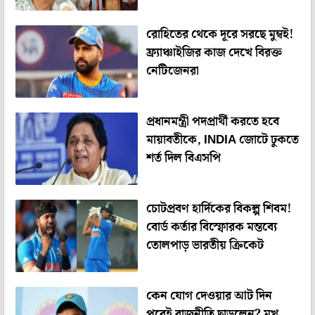
রোহিতের থেকে দূরে সরছে মুম্বই!
ফ্র্যাঞ্চাইজির কাজ দেখে বিরক্ত
নেটিজেনরা
প্রধানমন্ত্রী পদপ্রার্থী করতে হবে
মায়াবতীকে, INDIA জোটে ঢুকতে
শর্ত দিল বিএসপি
চোটপ্রবণ হার্দিকের বিকল্প শিবম!
বোর্ড কর্তার বিস্ফোরক মন্তব্যে
তোলপাড় ভার‍তীয় ক্রিকেট
কেন যোগ দেওয়ার আট দিন
পরেই রাজনীতি ছাড়লেন? মুখ