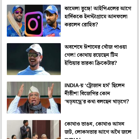
ঝামেলা তুঙ্গে! আইপিএলের আগে
হার্দিককে ইনস্টাগ্রামে আনফলো
করলেন রোহিত?
অবশেষে ঈশানের খোঁজ পাওয়া
গেল! কোথায় রয়েছেন টিম
ইন্ডিয়ার তারকা ক্রিকেটার?
INDIA-য় ‘ট্রোজান হর্স’ ছিলেন
নীতীশ! বিজেপির কোন
‘ষড়যন্ত্রে’র কথা বলছেন খাড়গে?
কোথাও ভাঙন, কোথাও আসন
জট, লোকসভার আগে অথৈ জলে