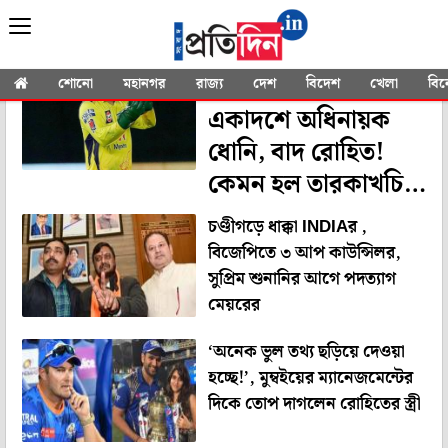
YOU SEARCHED FOR
"Mumbai Indians"
আইপিএলের সেরা
শোনো
মহানগর
রাজ্য
দেশ
বিদেশ
খেলা
বি
একাদশে অধিনায়ক
ধোনি, বাদ রোহিত!
কেমন হল তারকাখচিত
দল?
চণ্ডীগড়ে ধাক্কা INDIAর ,
বিজেপিতে ৩ আপ কাউন্সিলর,
সুপ্রিম শুনানির আগে পদত্যাগ
মেয়রের
‘অনেক ভুল তথ্য ছড়িয়ে দেওয়া
হচ্ছে!’, মুম্বইয়ের ম্যানেজমেন্টের
দিকে তোপ দাগলেন রোহিতের স্ত্রী