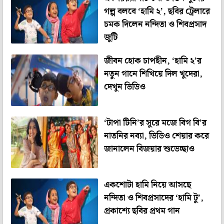
গল্প বলবে ‘হামি ২’, ছবির ট্রেলারে
চমক দিলেন নন্দিতা ও শিবপ্রসাদ
জুটি
জীবন হোক চাপহীন, ‘হামি ২’র
নতুন গানে শিখিয়ে দিল খুদেরা,
দেখুন ভিডিও
‘টাপা টিনি’র সুরে মজে বিগ বি’র
নাতনির নব্যা, ভিডিও শেয়ার করে
জানালেন বিজয়ার শুভেচ্ছাও
একশোটা হামি নিয়ে আসছে
নন্দিতা ও শিবপ্রসাদের ‘হামি টু’,
প্রকাশ্যে ছবির প্রথম গান