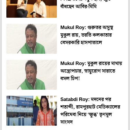
বাঁধছেন আবির-মিমি
Mukul Roy: গুরুতর অসুস্থ
মুকুল রায়, ভরতি কলকাতার
বেসরকারি হাসপাতালে
Mukul Roy: মুকুল রায়ের মাথায়
অস্ত্রোপচার, স্নায়ুরোগ সারাতে
বসল চিপ!
Satabdi Roy: মদনের পর
শতাব্দী, রামপুরহাট মেডিক্যালের
পরিষেবা নিয়ে ‘ক্ষুব্ধ’ তৃণমূল
সাংসদ