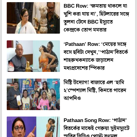
BBC Row: ‘ক্ষমতায় থাকলে যা
খুশি করা যায় না’, হিটলারের সঙ্গে
তুলনা টেনে BBC ইস্যুতে
কেন্দ্রকে তোপ মমতার
‘Pathaan’ Row: ‘মেয়ের সঙ্গে
বসে ছবিটা দেখুন,’‘পাঠান’বিতর্কে
শাহরুখকন্যাকে জড়ালেন
মধ্যপ্রদেশের স্পিকার
মিষ্টি উদ্যোগ! বাজারে এল ‘হামি
২’স্পেশ্যাল মিষ্টি, কিনতে পারেন
আপনিও
Pathaan Song Row: ‘পাঠান’
বিতর্কের মাঝেই গেরুয়া সুইমস্যুটে
স্মৃতির ভিডিও পোস্ট তৃণমূল