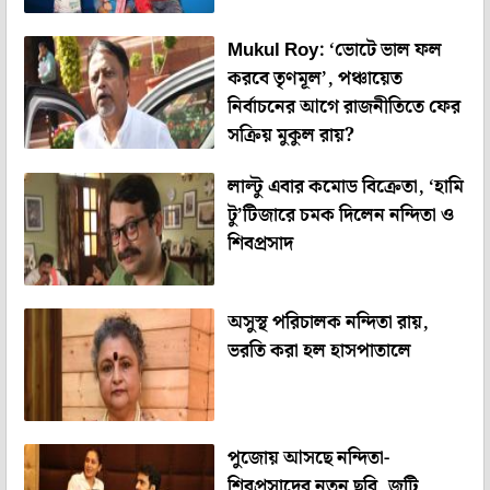
Mukul Roy: ‘ভোটে ভাল ফল
করবে তৃণমূল’, পঞ্চায়েত
নির্বাচনের আগে রাজনীতিতে ফের
সক্রিয় মুকুল রায়?
লাল্টু এবার কমোড বিক্রেতা, ‘হামি
টু’টিজারে চমক দিলেন নন্দিতা ও
শিবপ্রসাদ
অসুস্থ পরিচালক নন্দিতা রায়,
ভরতি করা হল হাসপাতালে
পুজোয় আসছে নন্দিতা-
শিবপ্রসাদের নতুন ছবি, জুটি