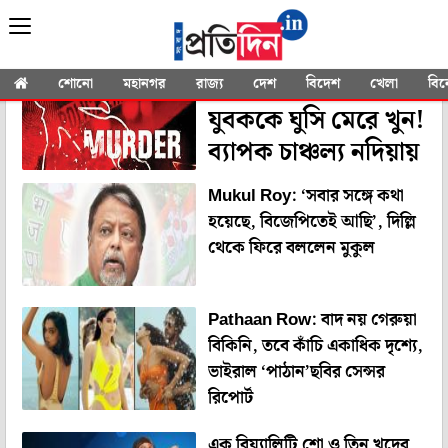
YOU SEARCHED FOR
"Nandita Roy"
Nadia: মদের আসরে
শোনো
মহানগর
রাজ্য
দেশ
বিদেশ
খেলা
বি
যুবককে ঘুসি মেরে খুন!
ব্যাপক চাঞ্চল্য নদিয়ায়
Mukul Roy: ‘সবার সঙ্গে কথা
হয়েছে, বিজেপিতেই আছি’, দিল্লি
থেকে ফিরে বললেন মুকুল
Pathaan Row: বাদ নয় গেরুয়া
বিকিনি, তবে কাঁচি একাধিক দৃশ্যে,
ভাইরাল ‘পাঠান’ছবির সেন্সর
রিপোর্ট
এক রিয়্যালিটি শো ও তিন খুদের