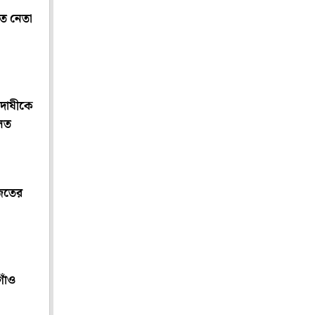
য়ত নেতা
 দোষীকে
ালত
াজতের
গাঁও