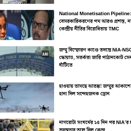
National Monetisation Pipeline
বেসরকারিকরণের পথ আরও প্রশস্ত, ন
কেন্দ্রীয় নীতির বিরোধিতায় TMC
জম্মু বিস্ফোরণ কাণ্ডে তদন্তে NIA-NSG
স্কোয়াড, সতর্কতা জারি পাঠানকোট সে
ঘাঁটিতে
হাওয়ায় ভাসছে আতঙ্ক! জম্মুর আকাশে
হানা দিল সন্দেহজনক ড্রোন
নাগরোটা সংঘর্ষের ১৫ দিন পর NIA’র 
তদন্তভার তুলে দিল কেন্দ্র