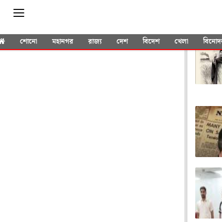
YOU 
শোনো
মহানগর
রাজ্য
দেশ
বিদেশ
খেলা
বিনোদ