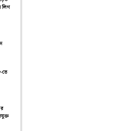
স লিগ
ঁস
-তে
’র
যুক্ত