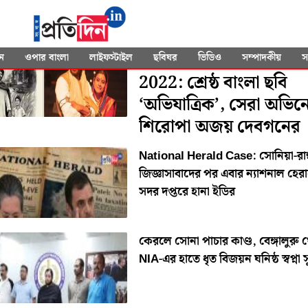
SEARCHED FOR
"National Investigation Ag
National Film Award
ন
ওপার বাংলা
লাইফস্টাইল
ছবিঘর
ভিডিও
সম্পাদকীয়
স
2022: শ্রেষ্ঠ বাংলা ছবি
‘অভিযাত্রিক’, সেরা অভিন
শিরোপা অজয় দেবগনের
National Herald Case: সোনিয়া-রা
জিজ্ঞাসাবাদের পর এবার ন্যাশনাল হেরা
সদর দপ্তরে হানা ইডির
কেরলে সোনা পাচার কাণ্ড, বেঙ্গালুরু 
NIA-এর হাতে ধৃত বিজয়ন ঘনিষ্ঠ স্বপ্না 