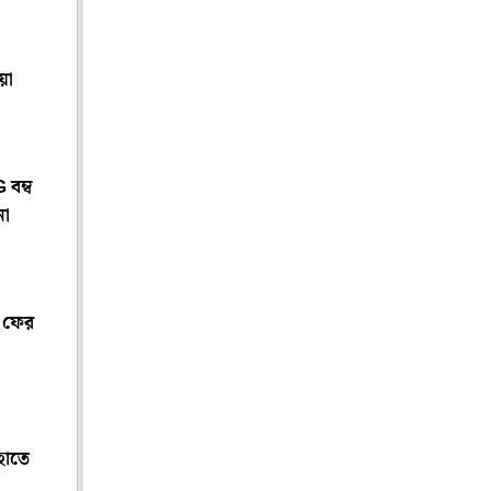
:
য়া
 বম্ব
না
 ফের
হাতে