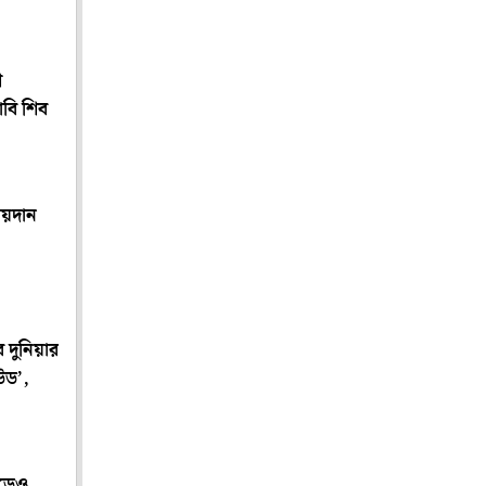
ে
াবি শিব
য়দান
 দুনিয়ার
উড’,
ড়েও