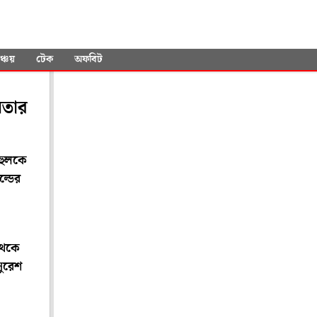
ency"
s
ঞ্চয়
টেক
অফবিট
েতার
হুলকে
ল্ডের
থেকে
সুরেশ