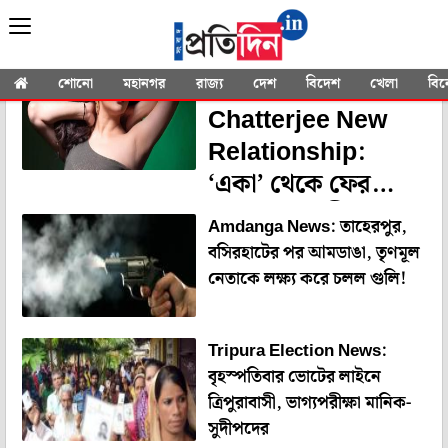
YOU SEARCHED FOR
"National News"
Srabanti
শোনো
মহানগর
রাজ্য
দেশ
বিদেশ
খেলা
বি
Chatterjee New
Relationship:
‘একা’ থেকে ফের
‘দোকা’ শ্রাবন্তী!
Amdanga News: তাহেরপুর,
অভিনেত্রীর নতুন সঙ্গী
বসিরহাটের পর আমডাঙা, তৃণমূল
কে?
নেতাকে লক্ষ্য করে চলল গুলি!
Tripura Election News:
বৃহস্পতিবার ভোটের লাইনে
ত্রিপুরাবাসী, ভাগ্যপরীক্ষা মানিক-
সুদীপদের