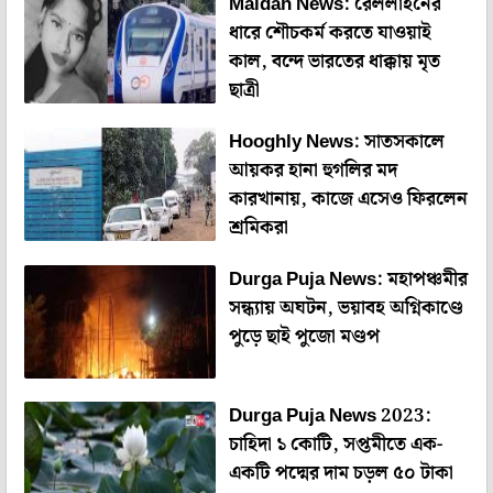
Maldah News: রেললাইনের
ধারে শৌচকর্ম করতে যাওয়াই
কাল, বন্দে ভারতের ধাক্কায় মৃত
ছাত্রী
Hooghly News: সাতসকালে
আয়কর হানা হুগলির মদ
কারখানায়, কাজে এসেও ফিরলেন
শ্রমিকরা
Durga Puja News: মহাপঞ্চমীর
সন্ধ্যায় অঘটন, ভয়াবহ অগ্নিকাণ্ডে
পুড়ে ছাই পুজো মণ্ডপ
Durga Puja News 2023:
চাহিদা ১ কোটি, সপ্তমীতে এক-
একটি পদ্মের দাম চড়ল ৫০ টাকা