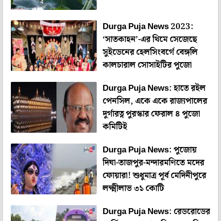
Durga Puja News 2023:
‘সাতকাহন’-এর থিমে সেজেছে
সুইডেনের হেলসিংবর্গে বেঙ্গলি
কালচারাল সোসাইটির পুজো
Durga Puja News: হাতে রইল
পেনসিল, একে একে রাজ্যপালের
দুর্গারত্ন পুরস্কার ফেরাল ৪ পুজো
কমিটিই
Durga Puja News: পুজোয়
দিঘা-তাজপুর-মন্দারমণিতে মদের
ফোয়ারা! শুধুমাত্র পূর্ব মেদিনীপুরে
লক্ষ্মীলাভ ৩১ কোটি
Durga Puja News: রেডরোডের