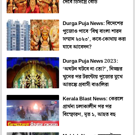
দেবে ডিসপ্লে বোর্ড
Durga Puja News: বিদেশের
পুজোও পাবে ‘বিশ্ব বাংলা শারদ
সম্মান ২০২৩’, কবে-কোথায় করা
যাবে আবেদন?
Durga Puja News 2023:
‘অঘটন ঘটবে না তো?’, নিজ্জর
খুনের পর টরন্টোয় পুজোর মুখে
আতঙ্কে প্রবাসী বাঙালিরা
Kerala Blast News: কেরলে
প্রার্থনা চলাকালীন পর পর
বিস্ফোরণ, মৃত ১, আহত বহু