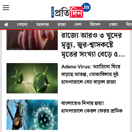
YOU SEARCHED FOR
"Nipah Virus"
Adeno Virus:
শোনো
মহানগর
রাজ্য
দেশ
বিদেশ
খেলা
বি
রাজ্যে আরও ৩ খুদের
মৃত্যু, জ্বর-শ্বাসকষ্টে
মৃতের সংখ্যা বেড়ে ৫০
ছুঁইছুঁই
Adeno Virus: অ্যাডিনো ঘিরে
বাড়ছে আতঙ্ক, মোকাবিলায় দুই
হাসপাতালে বেড বাড়াল রাজ্য
বাংলাতেও নিপার ছায়া!
হাসপাতালে কেরল ফেরত শ্রমিক