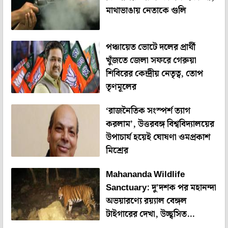
মাথাভাঙায় নেতাকে গুলি
পঞ্চায়েত ভোটে দলের প্রার্থী
খুঁজতে জেলা সফরে গেরুয়া
শিবিরের কেন্দ্রীয় নেতৃত্ব, তোপ
তৃণমূলের
‘রাজনৈতিক সংস্পর্শ ত্যাগ
করলাম’, উত্তরবঙ্গ বিশ্ববিদ্যালয়ের
উপাচার্য হয়েই ঘোষণা ওমপ্রকাশ
মিশ্রের
Mahananda Wildlife
Sanctuary: দু’দশক পর মহানন্দা
অভয়ারণ্যে রয়্যাল বেঙ্গল
টাইগারের দেখা, উচ্ছ্বসিত
বন্যপ্রাণপ্রেমীরা