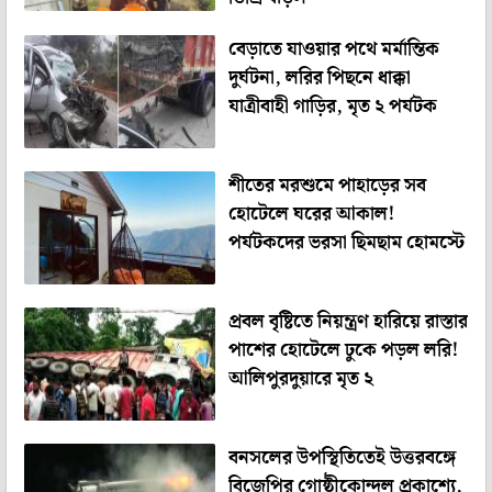
বেড়াতে যাওয়ার পথে মর্মান্তিক
দুর্ঘটনা, লরির পিছনে ধাক্কা
যাত্রীবাহী গাড়ির, মৃত ২ পর্যটক
শীতের মরশুমে পাহাড়ের সব
হোটেলে ঘরের আকাল!
পর্যটকদের ভরসা ছিমছাম হোমস্টে
প্রবল বৃষ্টিতে নিয়ন্ত্রণ হারিয়ে রাস্তার
পাশের হোটেলে ঢুকে পড়ল লরি!
আলিপুরদুয়ারে মৃত ২
বনসলের উপস্থিতিতেই উত্তরবঙ্গে
বিজেপির গোষ্ঠীকোন্দল প্রকাশ্যে,