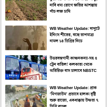
নাবি ধসা রোগে ক্ষতির আশঙ্কায়
পাঁচ লক্ষ চাষি
WB Weather Update: দাপুটে
ইনিংস শীতের, বঙ্গে তাপমাত্রা
নামল ১৪ ডিগ্রির নিচে
উত্তরবঙ্গগামী কাঞ্চনকন্যা-সহ ৫
ট্রেন বাতিল! কলকাতা থেকে
অতিরিক্ত বাস চালাবে NBSTC
WB Weather Update: প্রাক
‘মিগজাউম’ প্রভাবে হালকা বৃষ্টি
শুরু রাজ্যে, একধাক্কায় উষ্ণতা ৭
ডিগ্রি বাড়ল