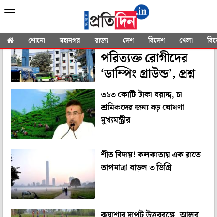
YOU SEARCHED FOR
"North Bengal"
উত্তরবঙ্গ মেডিক্যাল কি
শোনো
মহানগর
রাজ্য
দেশ
বিদেশ
খেলা
বি
পরিত্যক্ত রোগীদের
‘ডাম্পিং গ্রাউন্ড’, প্রশ্ন
৩১৩ কোটি টাকা বরাদ্দ, চা
শ্রমিকদের জন্য বড় ঘোষণা
মুখ্যমন্ত্রীর
শীত বিদায়! কলকাতায় এক রাতে
তাপমাত্রা বাড়ল ৩ ডিগ্রি
কুয়াশার দাপট উত্তরবঙ্গে, আলুর