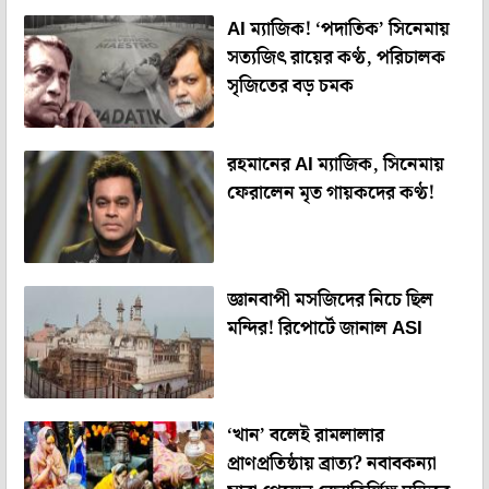
AI ম্যাজিক! ‘পদাতিক’ সিনেমায়
সত্যজিৎ রায়ের কণ্ঠ, পরিচালক
সৃজিতের বড় চমক
রহমানের AI ম্যাজিক, সিনেমায়
ফেরালেন মৃত গায়কদের কণ্ঠ!
জ্ঞানবাপী মসজিদের নিচে ছিল
মন্দির! রিপোর্টে জানাল ASI
‘খান’ বলেই রামলালার
প্রাণপ্রতিষ্ঠায় ব্রাত্য? নবাবকন্যা