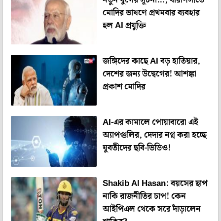
নতুন যুগের সূচনা…, বারাণসীতে
মোদির ভাষণে প্রথমবার ব্যবহার
হল AI প্রযুক্তি
জঙ্গিদের কাছে AI বড় হাতিয়ার,
দেশের জন্য উদ্বেগের! আশঙ্কা
প্রকাশ মোদির
AI-এর কামালে পোয়াবারো এই
অ্যাপগুলির, দেদার নগ্ন করা হচ্ছে
যুবতীদের ছবি-ভিডিও!
Shakib Al Hasan: বয়সের ছাপ
নাকি রাজনীতির চাপ! কেন
আইপিএল থেকে সরে দাঁড়ালেন