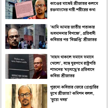
কাণ্ডের মাঝেই শ্রীজাতর কলমে
রক্তমাংসের নারী শরীরের কথা
'আমি আমার জাতীয় পতাকার
অবমাননার বিপক্ষে', প্রতিবাদী
কবিতার পর 'বিজ্ঞপ্তি' শ্রীজাতর
'সাহস থাকলে সমানে সমানে
খেলো', বঙ্গে ঘুরপথে রাষ্ট্রপতি
শাসনের 'ষড়যন্ত্রে'র প্রতিবাদে
কবিতা শ্রীজাতর
পুরনো কবিতার জেরে গ্রেপ্তারির
মুখে শ্রীজাত? কমিশন বলল,
'ভুয়ো খবর'