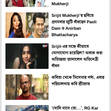
Mukherji
Srijit Mukherji’র ছবিতে
প্রথমবার জুটি বাঁধছেন Paoli
Dam ও Anirban
Bhattacharya
Srijit-এর সঙ্গে কীভাবে
যোগাযোগ হয়েছিল? অবাক করা
অভিজ্ঞতা জানালেন অভিনেত্রী
বাঁধন
কবিতা থেকে সিনেমার পর্দা, এবার
পরিচালনায় কবি শ্রীজাত
'যোনি মানে তো...', RG Kar