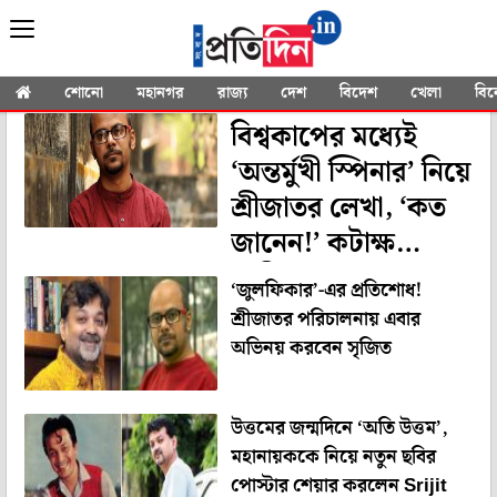
YOU SEARCHED FOR
"Srijato
Bandyopadhyay"
শোনো
মহানগর
রাজ্য
দেশ
বিদেশ
খেলা
বি
বিশ্বকাপের মধ্যেই
‘অন্তর্মুখী স্পিনার’ নিয়ে
শ্রীজাতর লেখা, ‘কত
জানেন!’ কটাক্ষ
নেটিজেনদের
‘জুলফিকার’-এর প্রতিশোধ!
শ্রীজাতর পরিচালনায় এবার
অভিনয় করবেন সৃজিত
উত্তমের জন্মদিনে ‘অতি উত্তম’,
মহানায়ককে নিয়ে নতুন ছবির
পোস্টার শেয়ার করলেন Srijit