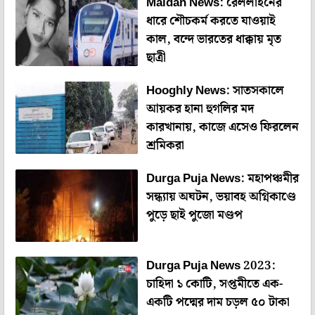
Maldah News: রেললাইনের
ধারে শৌচকর্ম করতে যাওয়াই
কাল, বন্দে ভারতের ধাক্কায় মৃত
ছাত্রী
Hooghly News: সাতসকালে
আয়কর হানা হুগলির মদ
কারখানায়, কাজে এসেও ফিরলেন
শ্রমিকরা
Durga Puja News: মহাপঞ্চমীর
সন্ধ্যায় অঘটন, ভয়াবহ অগ্নিকাণ্ডে
পুড়ে ছাই পুজো মণ্ডপ
Durga Puja News 2023:
চাহিদা ১ কোটি, সপ্তমীতে এক-
একটি পদ্মের দাম চড়ল ৫০ টাকা