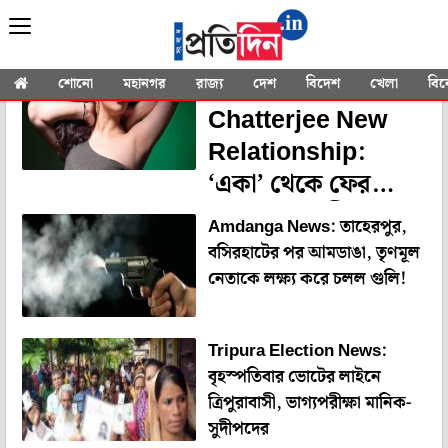
YOU SEARCHED FOR
"State News"
Srabanti
শোনো
মহানগর
রাজ্য
দেশ
বিদেশ
খেলা
বি
Chatterjee New
Relationship:
‘একা’ থেকে ফের
‘দোকা’ শ্রাবন্তী!
Amdanga News: তাহেরপুর,
অভিনেত্রীর নতুন সঙ্গী
বসিরহাটের পর আমডাঙা, তৃণমূল
কে?
নেতাকে লক্ষ্য করে চলল গুলি!
Tripura Election News:
বৃহস্পতিবার ভোটের লাইনে
ত্রিপুরাবাসী, ভাগ্যপরীক্ষা মানিক-
সুদীপদের