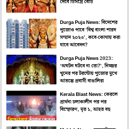
দেবে ডিসপ্লে বোর্ড
Durga Puja News: বিদেশের
পুজোও পাবে ‘বিশ্ব বাংলা শারদ
সম্মান ২০২৩’, কবে-কোথায় করা
যাবে আবেদন?
Durga Puja News 2023:
‘অঘটন ঘটবে না তো?’, নিজ্জর
খুনের পর টরন্টোয় পুজোর মুখে
আতঙ্কে প্রবাসী বাঙালিরা
Kerala Blast News: কেরলে
প্রার্থনা চলাকালীন পর পর
বিস্ফোরণ, মৃত ১, আহত বহু