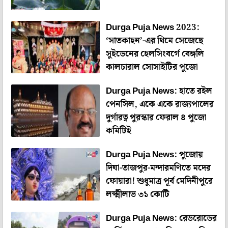
Durga Puja News 2023:
‘সাতকাহন’-এর থিমে সেজেছে
সুইডেনের হেলসিংবর্গে বেঙ্গলি
কালচারাল সোসাইটির পুজো
Durga Puja News: হাতে রইল
পেনসিল, একে একে রাজ্যপালের
দুর্গারত্ন পুরস্কার ফেরাল ৪ পুজো
কমিটিই
Durga Puja News: পুজোয়
দিঘা-তাজপুর-মন্দারমণিতে মদের
ফোয়ারা! শুধুমাত্র পূর্ব মেদিনীপুরে
লক্ষ্মীলাভ ৩১ কোটি
Durga Puja News: রেডরোডের