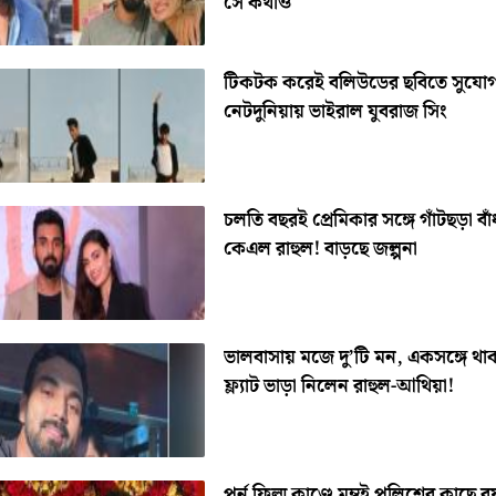
সে কথাও
টিকটক করেই বলিউডের ছবিতে সুযো
নেটদুনিয়ায় ভাইরাল যুবরাজ সিং
চলতি বছরই প্রেমিকার সঙ্গে গাঁটছড়া বা
কেএল রাহুল! বাড়ছে জল্পনা
ভালবাসায় মজে দু’টি মন, একসঙ্গে থ
ফ্ল্যাট ভাড়া নিলেন রাহুল-আথিয়া!
পর্ন ফিল্ম কাণ্ডে মুম্বই পুলিশের কাছে ব