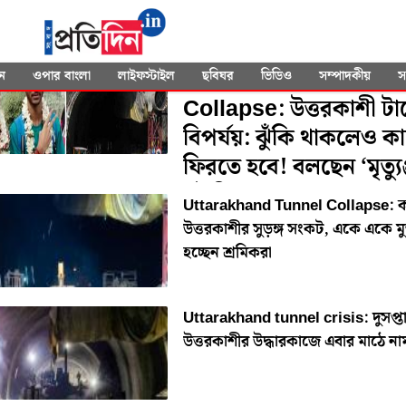
SEARCHED FOR
"Suniel Shetty"
Uttarkashi Tunnel
ন
ওপার বাংলা
লাইফস্টাইল
ছবিঘর
ভিডিও
সম্পাদকীয়
স
Collapse: উত্তরকাশী ট
বিপর্যয়: ঝুঁকি থাকলেও ক
ফিরতে হবে! বলছেন ‘মৃত্যুঞ
সৌভিক-জয়দেবরা
Uttarakhand Tunnel Collapse: 
উত্তরকাশীর সুড়ঙ্গ সংকট, একে একে মু
হচ্ছেন শ্রমিকরা
Uttarakhand tunnel crisis: দুসপ্ত
উত্তরকাশীর উদ্ধারকাজে এবার মাঠে ন