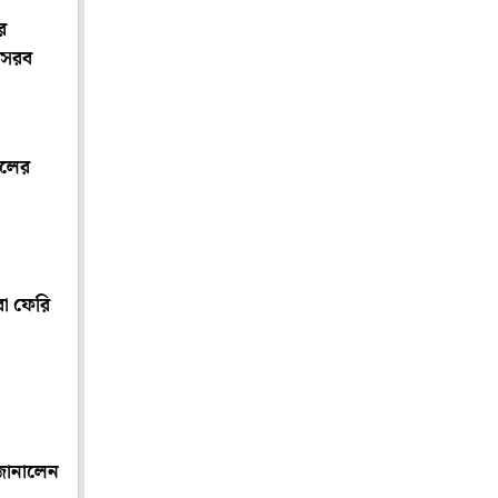
র
 সরব
ুলের
রা ফেরি
 জানালেন