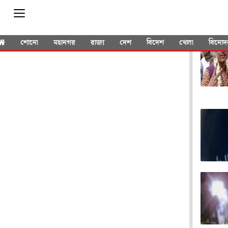
YOU 
শোনো
মহানগর
রাজ্য
দেশ
বিদেশ
খেলা
বিনোদ