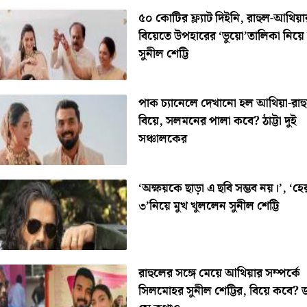
৫০ কোটির ফ্ল্যাট দিইনি, রাহুল-আথিয়া
বিয়েতে উপহারের ‘ভুয়ো’তালিকা নিয়ে
সুনীল শেট্টি
পাক চ্যানেলে দেখানো হল আথিয়া-রাহ
বিয়ে, সলমনের পালা কবে? ঠাট্টা দুই
সঞ্চালকের
‘অক্ষয়কে ছাড়া এ ছবি সম্ভব নয়।’, ‘হে
৩’নিয়ে মুখ খুললেন সুনীল শেট্টি
রাহুলের সঙ্গে মেয়ে আথিয়ার সম্পর্কে
সিলমোহর সুনীল শেট্টির, বিয়ে কবে?