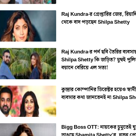
Raj Kundra-র গ্রেপ্তারির জের, রিয়াল
থেকে বাদ পড়ছেন Shilpa Shetty
Raj Kundra-র পর্ন ছবি তৈরির ব্যবসা
Shilpa Shetty কি জড়িত? মুম্বই পুল
বয়ানে বেরিয়ে এল সত্য!
কুন্দ্রার কোম্পানির ডিরেক্টর হয়েও স্বামী
ব্যবসার কথা জানতেনই না Shilpa Sh
Bigg Boss OTT: নায়কের চুমুতেই ঘ
ভাঙছে Shamita Shetty’র, নতুন প্রে