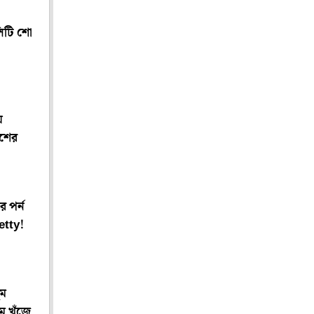
িটি শো
য়
িশের
র পর্ন
etty!
ুম
ম খুঁজে