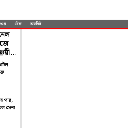
ঞ্চয়
টেক
অফবিট
ানেল
াজে
্জয়ী’
কাটল
ক্ত
াহ পার,
ামল সেনা